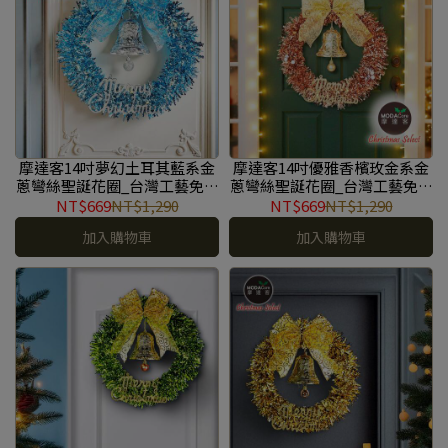
摩達客14吋夢幻土耳其藍系金
摩達客14吋優雅香檳玫金系金
蔥彎絲聖誕花圈_台灣工藝免組
蔥彎絲聖誕花圈_台灣工藝免組
裝_本島免運費 #YS-
裝_本島免運費 #YS-
NT$669
NT$1,290
NT$669
NT$1,290
GW2501027
GW2501026
加入購物車
加入購物車