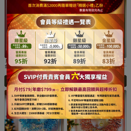
摩達客11吋風尚雅墨綠刷白系
摩達客11吋森林雙綠漸層系金
金蔥彎絲聖誕花圈_台灣工藝免
蔥彎絲聖誕花圈_台灣工藝免組
組裝_本島免運費 #YS-
裝_本島免運費 #YS-
NT$579
NT$1,090
NT$579
NT$1,090
GW2501014
GW2501013
加入購物車
加入購物車