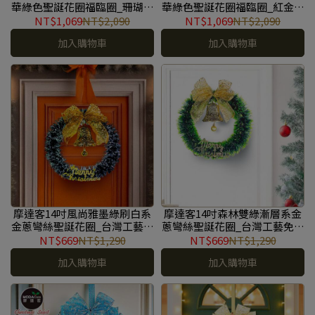
華綠色聖誕花圈福臨圈_珊瑚紅
華綠色聖誕花圈福臨圈_紅金系
橙金系_台灣工藝免組裝_本島
_台灣工藝免組裝_本島免運費
NT$1,069
NT$2,090
NT$1,069
NT$2,090
免運費 #YS-GW2501031
#YS-GW2501030
加入購物車
加入購物車
摩達客14吋風尚雅墨綠刷白系
摩達客14吋森林雙綠漸層系金
金蔥彎絲聖誕花圈_台灣工藝免
蔥彎絲聖誕花圈_台灣工藝免組
組裝_本島免運費 #YS-
裝_本島免運費 #YS-
NT$669
NT$1,290
NT$669
NT$1,290
GW2501029
GW2501028
加入購物車
加入購物車