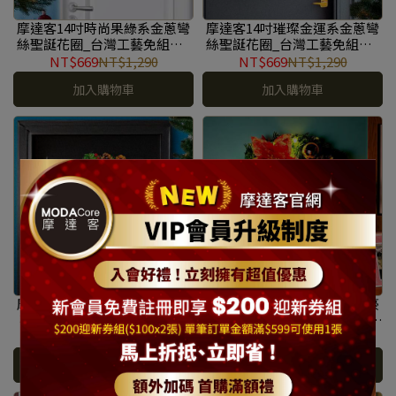
摩達客14吋時尚果綠系金蔥彎
摩達客14吋璀璨金運系金蔥彎
絲聖誕花圈_台灣工藝免組裝_
絲聖誕花圈_台灣工藝免組裝_
本島免運費 #YS-GW2501025
本島免運費 #YS-GW2501024
NT$669
NT$1,290
NT$669
NT$1,290
加入購物車
加入購物車
摩達客14吋豪華綠色裝飾聖誕
摩達客14吋浪漫朵朵聖誕花豪
花圈_豐盛紅金系+3米鈴鐺松
華綠色聖誕花圈福臨圈_珊瑚紅
果燈串-暖白光_USB控制器_本
金系+20燈LED暖白光燈串_本
NT$1,399
NT$2,590
NT$1,159
NT$2,250
島免運費 #YS-GW2501023
島免運費 #YS-GW2501022
加入購物車
加入購物車