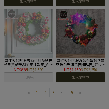
加入購物車
加入購物車
摩達客10吋冬雪系小紅莓刷白
摩達客14吋浪漫朵朵聖誕花豪
松果質感聖誕花圈福臨圈_台灣
華綠色聖誕花圈福臨圈_紅金系
工藝免組裝_本島免運費 #YS-
+20燈LED彩光燈串_本島免運
NT$828
NT$1,590
NT$1,159
NT$2,250
GW2501002
費 #YS-GW2501021
已售完
加入購物車
«
1
2
3
…
5
»