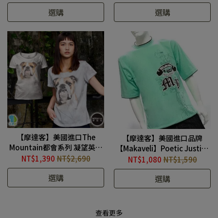
#YTM10417A071005
選購
選購
【摩達客】美國進口The
【摩達客】美國進口品牌
Mountain都會系列 凝望英國
【Makaveli】Poetic Justice
鬥牛犬 圓領修身女版短T
綠色 T 恤 1048029003
NT$1,390
NT$2,690
NT$1,080
NT$1,590
#TM210506007
選購
選購
查看更多