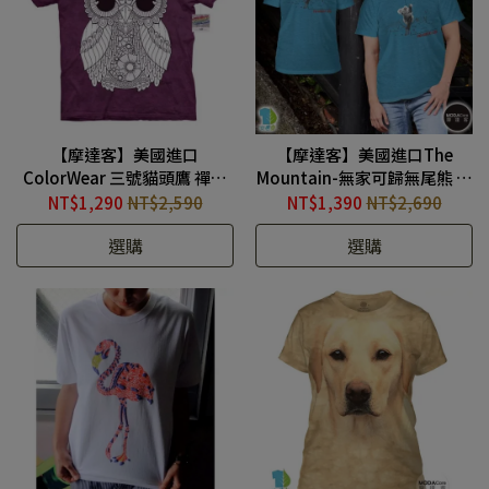
【摩達客】美國進口
【摩達客】美國進口The
ColorWear 三號貓頭鷹 禪繞
Mountain-無家可歸無尾熊 都
畫療癒藝術環保短袖T恤
會圓領中性短袖T恤
NT$1,290
NT$2,590
NT$1,390
NT$2,690
#YTM10417A066003
#TMP210106001B
選購
選購