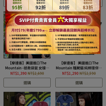
選購
選購
【摩達客】美國進口The
【摩達客】 美國進口The
Mountain -拯救袋鼠 女版圓
Mountain 殭屍貓 純棉環保短
領短袖T恤
袖T恤(10415045013)
NT$1,390
NT$2,690
NT$1,290
NT$2,590
#TMP210506001B
選購
選購