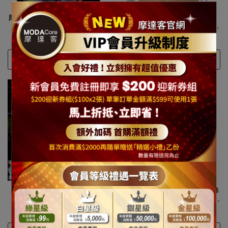
摩達客-日本空運OTACCIMAN
【摩達客】美國進口The
des PLIME原創設計品牌-紅
Mountain 黃拉不拉多犬臉 短
鶴-立體發泡印花短袖T恤-寬
袖女版T恤精梳棉環保染
NT$1,690
NT$3,190
NT$1,290
NT$2,590
版 #ODP190104010
#YTM501178146009
選購
選購
【摩達客】美國進口The
【摩達客】美國Iron Fist鐵拳
Mountain -無家可歸無尾熊
Misfits骷髏黑系短袖襯衫
女版V領短袖T恤
#10114084002
NT$1,390
NT$2,690
NT$2,880
NT$4,890
#TMP210507001B