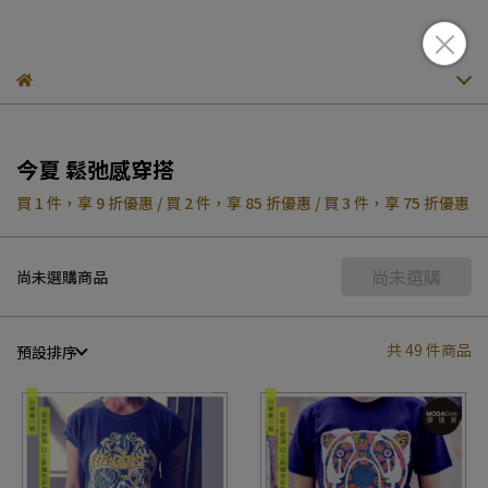
今夏 鬆弛感穿搭
買 1 件，
享
9
折優惠
/
買 2 件，
享
85
折優惠
/
買 3 件，
享
75
折優惠
尚未選購
尚未選購商品
共 49 件商品
預設排序