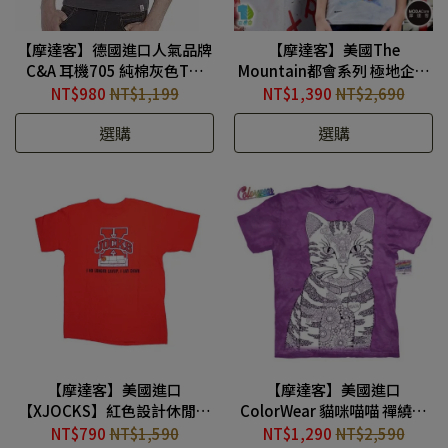
【摩達客】德國進口人氣品牌
【摩達客】美國The
C&A 耳機705 純棉灰色T恤
Mountain都會系列 極地企鵝
(10410060007)
哦耶 V領藝術修身女版短袖T
NT$980
NT$1,199
NT$1,390
NT$2,690
恤 #TM210507002
選購
選購
【摩達客】美國進口
【摩達客】美國進口
【XJOCKS】紅色設計休閒短
ColorWear 貓咪喵喵 禪繞畫
袖T恤 (10413087001)
療癒藝術環保短袖T恤
NT$790
NT$1,590
NT$1,290
NT$2,590