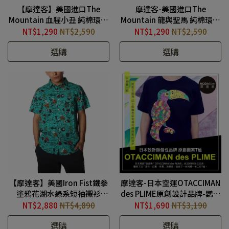
【摩達客】美國進口The
摩達客-美國進口The
Mountain 血腥小丑 純棉環保
Mountain 龍與聖馬 純棉環保
短袖T恤 #10415045393
藝術中性短袖T恤
NT$1,290
NT$2,590
NT$1,290
NT$2,590
#TM200104077
選購
選購
【摩達客】美國Iron Fist鐵拳
摩達客-日本空運OTACCIMAN
塗鴉花湖水綠系短袖襯衫
des PLIME原創設計品牌-鸚鵡
#10114084001
樂園-立體發泡印花短袖T恤-
NT$2,880
NT$4,890
NT$1,690
NT$3,190
寬版 #ODP190104001
選購
選購