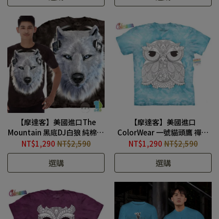
【摩達客】美國進口The
【摩達客】美國進口
Mountain 黑底DJ白狼 純棉環
ColorWear 一號貓頭鷹 禪繞
保短袖T恤
畫療癒藝術環保短袖T恤
NT$1,290
NT$2,590
NT$1,290
NT$2,590
#YTM104170573174
#YTM10417A064002
選購
選購