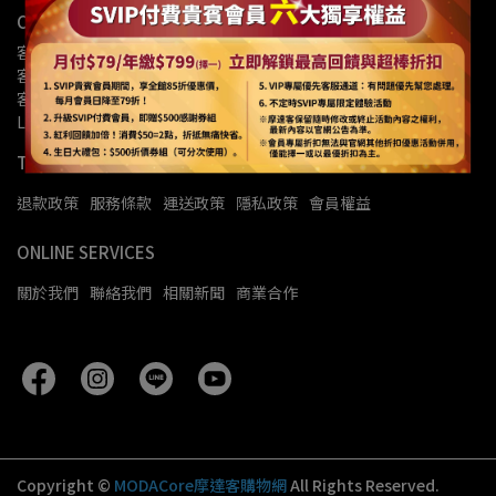
CONTACT US
客服專線：02-27150069
客服時間：週一至週五9:00-18:00
客服信箱：info@modacore.com
LINE OA官方帳號：@modacore
TERMS OF USE
退款政策
服務條款
運送政策
隱私政策
會員權益
ONLINE SERVICES
關於我們
聯絡我們
相關新聞
商業合作
Copyright ©
MODACore摩達客購物網
All Rights Reserved.