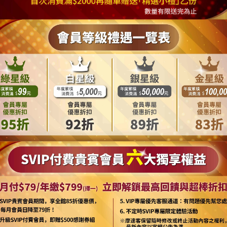
達客】德國進口人氣品牌 C&A 耳
【摩達客】美國Iron Fist鐵
05 純棉灰色T恤 (10410060007)
騰 滿版GUTS & GLORY短T恤
滾10114084003
NT$980
NT$1,199
NT$1,980
NT$3,990
 USE
ONLINE SERVICES
關於我們
聯絡我們
相關新聞
商業合作