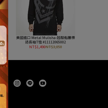
拳黑白圖
美國進口 Metal Mulisha-超酷骷髏標
 浪漫搖
誌長袖T恤 #11112065002
NT$1,490
NT$3,050