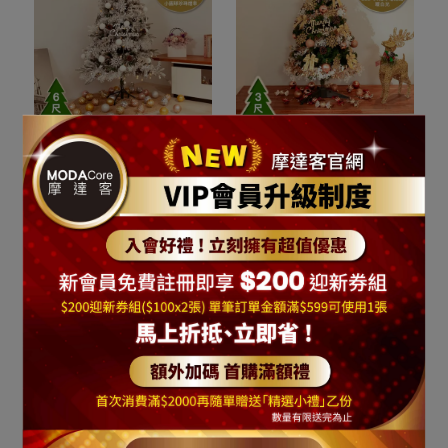
摩達客6尺/6呎(180cm)頂
摩達客台灣製3尺/3呎
級植雪裝飾聖誕樹/銀白大
(90cm)豪華型裝飾綠色聖
雪花白果球系全套飾品組
誕樹/檳金白大雪花金果球
NT$9,999
NT$19,990
NT$2,590
NT$4,990
+100燈LED小圓球珍珠燈
系全套飾品組+50燈LED燈
加入購物車
加入購物車
串2串(暖白光/USB接頭)
串暖白光-USB電池盒兩用
(本島免運費) #YS-
充電(本島免運費) YS-
ST236101
GT233201
摩達客台灣製3尺/3呎
摩達客耶誕-可愛木質彩繪