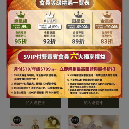
(90cm)豪華型裝飾綠色聖
(單面)吊飾-紅白麋鹿混款
誕樹/銀白大雪花白果球系
24入(12入*2盒裝) YS-
NT$2,590
NT$4,990
NT$639
NT$1,199
全套飾品組+50燈LED燈串
HD23004
加入購物車
加入購物車
暖白光-USB電池盒兩用充
電(本島免運費) YS-
GT233203
摩達客耶誕-80mm(8CM)
摩達客耶誕-11CM彩繪電
彩繪電鍍球12入吊飾組(金
鍍糖果6入吊飾組(紅色系)
色系) 聖誕樹裝飾球飾掛飾
聖誕樹裝飾球飾掛飾 YS-
NT$689
NT$1,299
NT$469
NT$899
YS-HPB2308002
HPB2311001
加入購物車
加入購物車