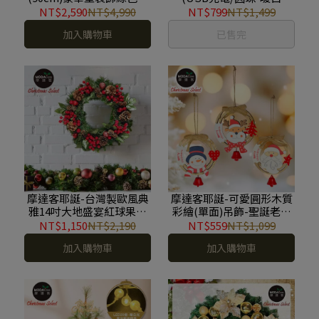
誕樹/火焰金白大雪花紅果
光)5M-贈遙控器 YS-
NT$2,590
NT$4,990
NT$799
NT$1,499
球系全套飾品組+50燈LED
LBUB2205001
加入購物車
已售完
燈串暖白光-USB電池盒兩
用充電(本島免運費) YS-
GT233202
摩達客耶誕-台灣製歐風典
摩達客耶誕-可愛圓形木質
雅14吋大地盛宴紅球果松
彩繪(單面)吊飾-聖誕老公
果聖誕花圈_福臨圈(免組
公+雪人+麋鹿(一組3入)
NT$1,150
NT$2,190
NT$559
NT$1,099
裝/台灣設計手工藝製) 本
YS-HD23002
加入購物車
加入購物車
島免運費 YS-GW2114002