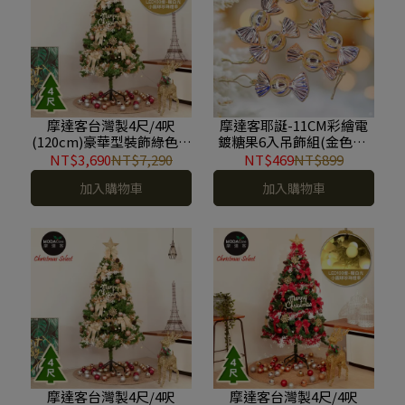
摩達客台灣製4尺/4呎
摩達客耶誕-11CM彩繪電
(120cm)豪華型裝飾綠色聖
鍍糖果6入吊飾組(金色系)
誕樹/檳金白大雪花金果球
聖誕樹裝飾球飾掛飾 YS-
NT$3,690
NT$7,290
NT$469
NT$899
系全套飾品組+100燈LED
HPB2311002
加入購物車
加入購物車
小圓球珍珠燈串(暖白
光/USB接頭) *1(本島免運
費) YS-GT234201
摩達客台灣製4尺/4呎
摩達客台灣製4尺/4呎