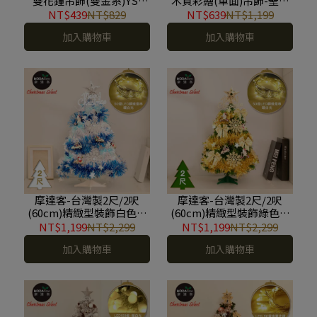
雙花鐘吊飾(雙金系)YS-
木質彩繪(單面)吊飾-聖誕
HBE220302
老公公+麋鹿混款16入(8入
NT$439
NT$829
NT$639
NT$1,199
*2盒裝) YS-HD23005
加入購物車
加入購物車
摩達客-台灣製2尺/2呎
摩達客-台灣製2尺/2呎
(60cm)精緻型裝飾白色聖
(60cm)精緻型裝飾綠色聖
誕樹/銀雪花木質吊飾藍銀
誕樹/金雪花木質吊飾蝴蝶
NT$1,199
NT$2,299
NT$1,199
NT$2,299
系飾品組+50燈LED銅線燈
雙金系飾品組+50燈LED銅
加入購物車
加入購物車
串暖白光-USB電池盒兩用
線燈串暖白光-USB電池盒
充電/本島免運費 #YS-
兩用充電/本島免運費#YS-
GT232206
GT232205