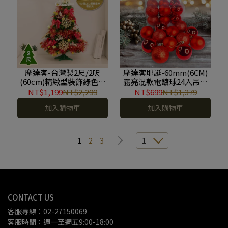
摩達客-台灣製2尺/2呎
摩達客耶誕-60mm(6CM)
(60cm)精緻型裝飾綠色聖
霧亮混款電鍍球24入吊飾
誕樹/金雪花木質吊飾紅系
組(紅色系) 聖誕樹裝飾球
NT$1,199
NT$2,299
NT$699
NT$1,379
飾品組+50燈LED銅線燈串
飾掛飾 YS-HPB2306001
加入購物車
加入購物車
暖白光-USB電池盒兩用充
電/本島免運費 #YS-
GT232204
1
2
3
1
CONTACT US
客服專線：02-27150069
客服時間：週一至週五9:00-18:00