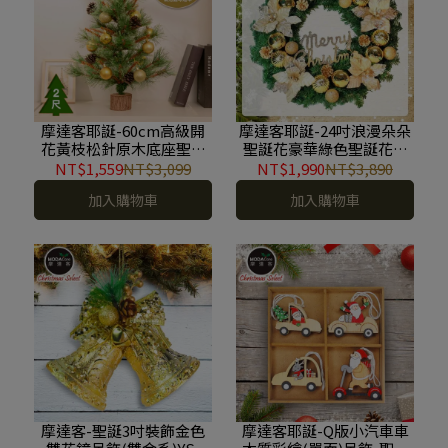
摩達客耶誕-60cm高級開
摩達客耶誕-24吋浪漫朵朵
花黃枝松針原木底座聖誕
聖誕花豪華綠色聖誕花圈
樹/含金球松果配件+20燈
福臨圈(香檳雙金系)(台灣
NT$1,559
NT$3,099
NT$1,990
NT$3,890
LED氣泡圓球款-暖白燈
手工藝製/免組裝) 本島免
加入購物車
加入購物車
(USB插頭+閃爍控制)本島
運費 YS-GW24004
免運費 YS-GT232203
摩達客-聖誕3吋裝飾金色
摩達客耶誕-Q版小汽車車