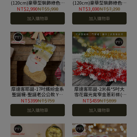
(120cm)豪華型裝飾綠色聖
(120cm)豪華型裝飾綠色聖
誕樹/檳金白大雪花金果球
誕樹/火焰金白大雪花紅果
NT$2,990
NT$5,990
NT$3,690
NT$7,290
系全套飾品組不含燈/本島
球系全套飾品組+100燈
加入購物車
加入購物車
免運費 YS-GT234001
LED小圓球珍珠燈串(暖白
光/USB接頭) *1(本島免運
費) YS-GT234202
摩達客耶誕-17吋繽紛金系
摩達客耶誕-2米長*5吋大
聖誕襪-聖誕老公公款 YS-
雪花霧光寬窄金蔥彩條(3
SC23001
條一組-顏色隨機出貨)可掛
NT$399
NT$759
NT$459
NT$899
聖誕樹/門窗邊/牆沿/派對
加入購物車
加入購物車
裝扮用 YS-TG232001