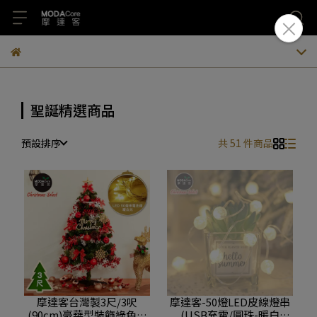
聖誕精選商品
預設排序
共 51 件商品
摩達客台灣製3尺/3呎
摩達客-50燈LED皮線燈串
(90cm)豪華型裝飾綠色聖
(USB充電/圓珠-暖白