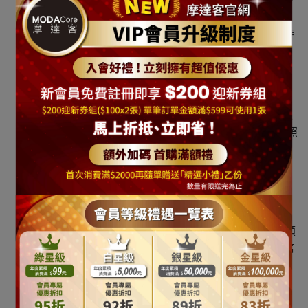
寄出，不含例假日。預購商品原則上為2~4週內出貨，
以商品頁說明公告為準。
正常配送時間為週一至週五 10 ~ 6 pm，週六日無安排
配送。
若節慶假日遇訂單較多或不可抗力天災因素，則可能
延遲出貨，可接受者方請下單，下單視同接受本政
策。
如選 [宅配]：通常宅配員取貨到送到顧客手上約為1-2
個工作天時間(不含例假日)，但實際配送狀況仍須依照
宅配司機人員安排之路線而定為準。
如選 [超商]：請留意到貨簡訊並於到貨之後七天內取
貨請勿無故未取；如造成運費損失將由顧客自行吸
收。
如遇缺貨或不可預期因素影響，未能出貨者，我們將
會以電話/email/簡訊/LINE訊息等方式 連絡通知訂購顧
客。[請於訂購時您的資料務必填寫有效常用之電子信
箱/LINE及連絡手機電話]
本服務與本公司保留接受訂單與否的權利。
更多關於退換貨疑問，請參照相關退換貨說明。