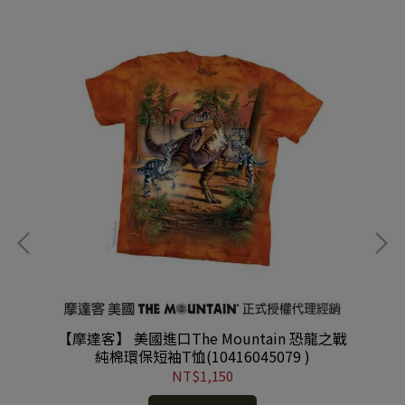
純棉
【摩達客】 美國進口The Mountain 恐龍之戰
【
純棉環保短袖T恤(10416045079 )
NT$1,150