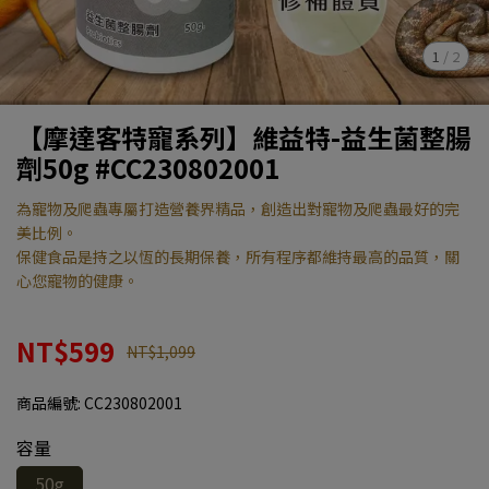
1
/
2
【摩達客特寵系列】維益特-益生菌整腸
劑50g #CC230802001
為寵物及爬蟲專屬打造營養界精品，創造出對寵物及爬蟲最好的完
美比例。
保健食品是持之以恆的長期保養，所有程序都維持最高的品質，關
心您寵物的健康。
NT$599
NT$1,099
商品編號:
CC230802001
容量
50g