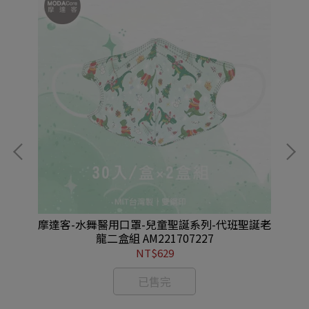
25
摩達客-水舞醫用口罩-兒童聖誕系列-代班聖誕老
摩
龍二盒組 AM221707227
NT$629
已售完