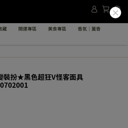
收藏
開運專區
美食專區
香氛｜薰香
變裝扮★黑色超狂V怪客面具
0702001