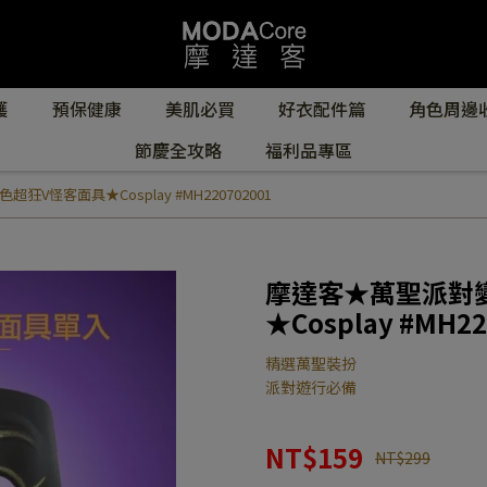
護
預保健康
美肌必買
好衣配件篇
角色周邊
節慶全攻略
福利品專區
怪客面具★Cosplay #MH220702001
摩達客★萬聖派對
★Cosplay #MH22
精選萬聖裝扮
派對遊行必備
NT$159
NT$299