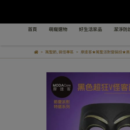
首頁
萌寵選物
好生活家品
潔淨防
萬聖節
,
搞怪專區
摩達客★萬聖派對變裝扮★黑色超狂V