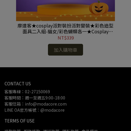
菱格
摩達客★cosplay派對裝扮派對變裝★彩色造型
摩
ay
面具二入組-貓女/彩色蝴蝶各一★Cosplay
#MH220702036
NT$339
加入購物車
CONTACT US
客服專線：02-27150069
客服時間：週一至週五9:00-18:00
客服信箱：info@modacore.com
LINE OA官方帳號：@modacore
TERMS OF USE