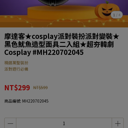
1
/
4
摩達客★cosplay派對裝扮派對變裝★
黑色魷魚造型面具二入組★超夯韓劇
Cosplay #MH220702045
精選萬聖裝扮
派對遊行必備
NT$299
NT$599
商品編號:
MH220702045