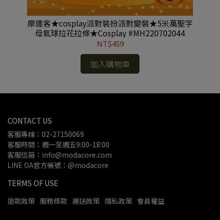
造型
摩達客★cosplay派對裝扮派對變裝★5米萬聖字
摩
母氣球拉花拉條★Cosplay #MH220702044
NT$459
加入購物車
CONTACT US
客服專線：02-27150069
客服時間：週一至週五9:00-18:00
客服信箱：info@modacore.com
LINE OA官方帳號：@modacore
TERMS OF USE
退款政策
服務條款
運送政策
隱私政策
會員權益