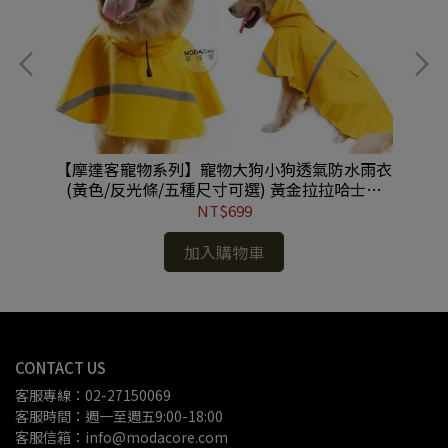
雨衣
【摩達客寵物系列】寵物大狗小狗透氣防水雨衣
【
士奇
(黃色/反光條/五種尺寸可選) 黃金拉拉哈士奇
色
(YMP80617003)
NT$699
加入購物車
CONTACT US
客服專線：02-27150069
客服時間：週一至週五9:00-18:00
客服信箱：info@modacore.com