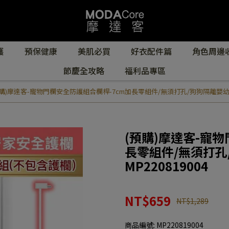
護
預保健康
美肌必買
好衣配件篇
角色周邊
節慶全攻略
福利品專區
預購)摩達客-寵物門欄安全防護組合欄桿-7cm加長零組件/無須打孔/狗狗隔離嬰幼兒安
(預購)摩達客-寵
長零組件/無須打孔
MP220819004
NT$659
NT$1,289
商品編號:
MP220819004