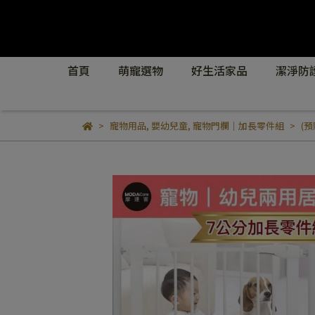
首頁
萌寵選物
好生活家品
潔淨防
寵物用品
,
嬰幼兒童
,
寵物門欄｜加長零件組
(