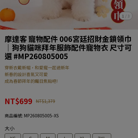
1
/
3
摩達客 寵物配件 006宮廷招財金鎖領巾
｜狗狗貓咪拜年服飾配件寵物衣 尺寸可
選 #MP260805005
穿新衣戴新帽，和愛寵一起過新年
新春的設計喜氣又可愛
成為春節拜年的矚目焦點吧!
NT$699
NT$1,379
商品編號:
MP260805005-XS
大小