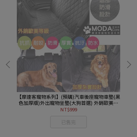
氣防
【摩達客寵物系列】(預購)汽車後座寵物車墊(黑
【
拉拉
色加厚版)外出寵物坐墊(大狗首選) 外銷歐美防
(
水防污耐抓 狗墊 黃金拉拉哈士奇狼犬
NT$999
(YMP81117001a)
已售完