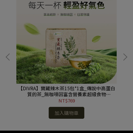
說中
【DIVRA】寶藏辣木茶15包*1盒_傳說中高蛋白
【
物
質的茶_無咖啡因富含營養素超級食物
#MS251004001
NT$769
加入購物車