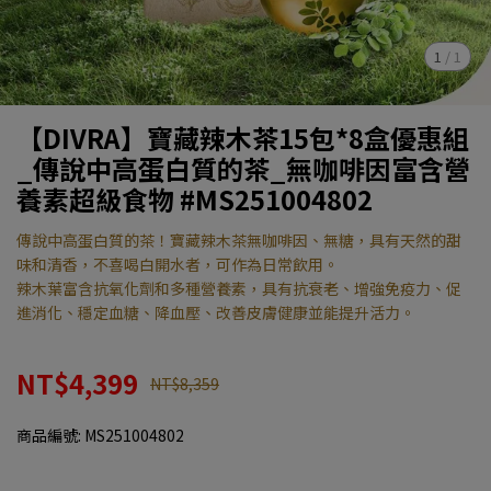
1
/
1
【DIVRA】寶藏辣木茶15包*8盒優惠組
_傳說中高蛋白質的茶_無咖啡因富含營
養素超級食物 #MS251004802
傳說中高蛋白質的茶！寶藏辣木茶無咖啡因、無糖，具有天然的甜
味和清香，不喜喝白開水者，可作為日常飲用。
辣木葉富含抗氧化劑和多種營養素，具有抗衰老、增強免疫力、促
進消化、穩定血糖、降血壓、改善皮膚健康並能提升活力。
NT$4,399
NT$8,359
商品編號:
MS251004802