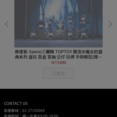
 X
摩達客-Sanrio三麗鷗 TOPTOY 酷洛米魔女的盛
摩達
手辦
典系列 盒玩 盲盒 盲抽 公仔 玩偶 手辦模型(隨機
暗
單盒入) #YC252001002
NT$499
已售完
CONTACT US
客服專線：02-27150069
客服時間：週一至週五9:00-18:00