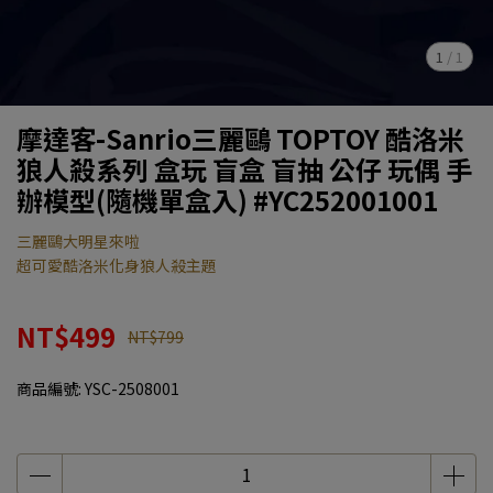
1
/
1
摩達客-Sanrio三麗鷗 TOPTOY 酷洛米
狼人殺系列 盒玩 盲盒 盲抽 公仔 玩偶 手
辦模型(隨機單盒入) #YC252001001
三麗鷗大明星來啦
超可愛酷洛米化身狼人殺主題
NT$499
NT$799
商品編號:
YSC-2508001