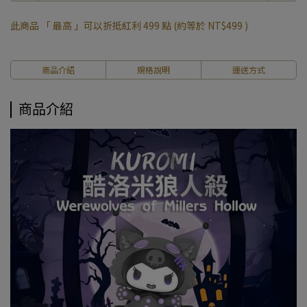
此商品 「 最高 」可以折抵紅利
499
點 (約等於
NT$499
)
商品介紹
規格說明
運送方式
商品介紹