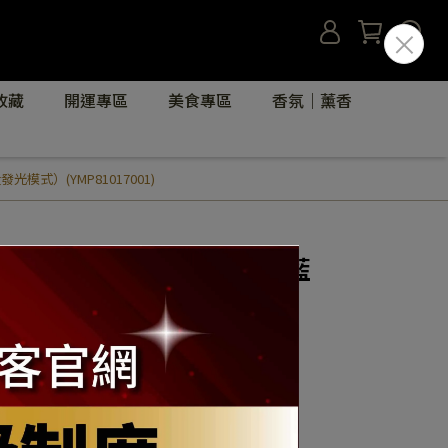
收藏
開運專區
美食專區
香氛｜薰香
式）(YMP81017001)
LED寵物發光吊墜吊飾 (天藍
走失閃光燈掛墜（三段發光模
1)