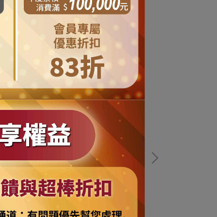
摩達客寵物系列】LED寵物發光吊墜吊飾
♥摩達客寵物
橘色)夜間遛狗貓防走失閃光燈掛墜（三段發
雨衣(迷彩綠/反