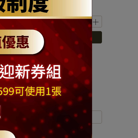
立即購買
 」可以折抵紅利
139
點 (約等於
NT$139
)
運送方式