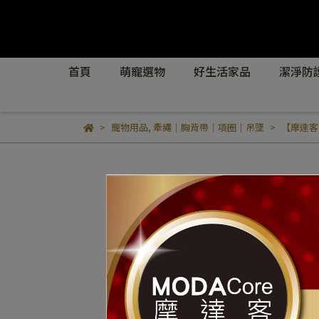
首頁
萌寵選物
好生活家品
潔淨防
寵物用品
,
牽繩｜胸背帶｜項圈｜吊墜
【摩達客