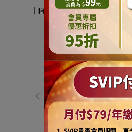
相關商品
狗小狗透氣防水
【摩達客寵物系列】寵物大狗小狗透氣
寸可選) 黃金拉拉
雨衣(黃色/反光條/五種尺寸可選) 黃金拉