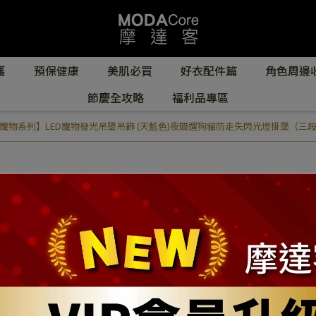
護
預保健康
美肌必買
好衣配件篇
角色周邊
節慶全攻略
福利品專區
寵物系列】LED寵物發光吊墜吊飾 (天藍色)夜間遛狗貓防走失閃光燈掛墜（三段發光模
【摩達客寵物系列】
色)夜間遛狗貓防
式）(YMP8101700
NT$139
NT$499
商品編號:
YMP81017001