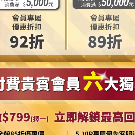
防水
【摩達客寵物系列】LED寵物發光吊墜吊飾
【
拉哈
(黃色)夜間遛狗貓防走失閃光燈掛墜（三段發
(