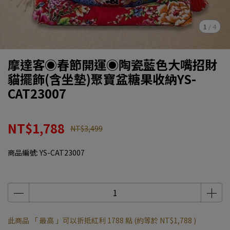
1
/
4
摩達客◉春節開運◉陶瓷藍色大嘴招財
貓擺飾(含坐墊)聚寶盆糖果收納YS-
CAT23007
NT$1,788
NT$3,499
商品編號:
YS-CAT23007
此商品 「 最高 」可以折抵紅利
1788
點 (約等於
NT$1,788
)