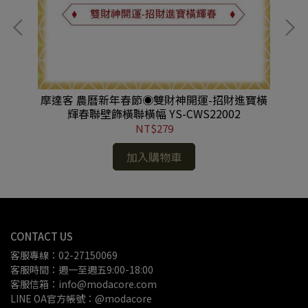
燈籠
摩達客 農曆新年春節◉雙財神開運-招財進寶橫
摩
輝春聯壁飾橫聯橫幅 YS-CWS22002
NT$279
加入購物車
CONTACT US
客服專線：02-27150069
客服時間：週一至週五9:00-18:00
客服信箱：info@modacore.com
LINE OA官方帳號：@modacore