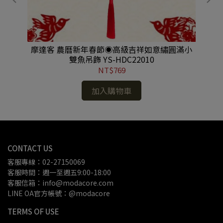
色聖
摩達客 農曆新年春節◉高級吉祥如意繡圓滿小
【
-
雙魚吊飾 YS-HDC22010
NT$769
加入購物車
CONTACT US
客服專線：02-27150069
客服時間：週一至週五9:00-18:00
客服信箱：info@modacore.com
LINE OA官方帳號：@modacore
TERMS OF USE