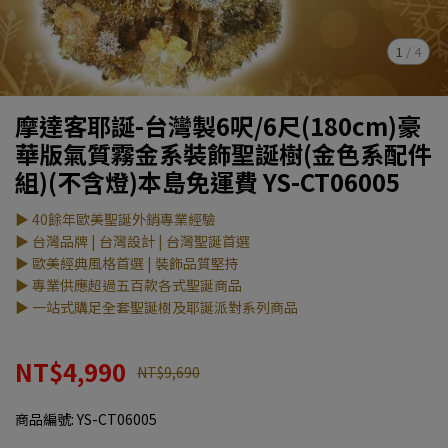
1
/
4
摩達客耶誕-台灣製6呎/6尺(180cm)豪
華版氣質霧金系裝飾聖誕樹(金色系配件
組)(不含燈)本島免運費 YS-CT06005
▶ 40餘年歐美聖誕外銷專業經驗
▶ 台灣品牌 | 台灣設計 | 台灣聖誕首選
▶ 歐美經典風格首選 | 裝飾品質堅持
▶ 專業供應超過五百款各式聖誕商品
▶ 一站式購足全套聖誕樹及耶誕派對系列商品
NT$4,990
NT$9,690
商品編號:
YS-CT06005