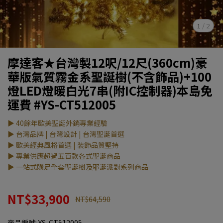
1
/
2
摩達客★台灣製12呎/12尺(360cm)豪
華版氣質霧金系聖誕樹(不含飾品)+100
燈LED燈暖白光7串(附IC控制器)本島免
運費 #YS-CT512005
▶ 40餘年歐美聖誕外銷專業經驗
▶ 台灣品牌 | 台灣設計 | 台灣聖誕首選
▶ 歐美經典風格首選 | 裝飾品質堅持
▶ 專業供應超過五百款各式聖誕商品
▶ 一站式購足全套聖誕樹及耶誕派對系列商品
NT$33,900
NT$64,590
商品編號:
YS-CT512005