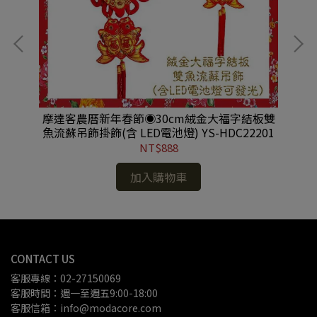
布燈
摩達客農曆新年春節◉30cm絨金大福字結板雙
摩
魚流蘇吊飾掛飾(含 LED電池燈) YS-HDC22201
NT$888
加入購物車
CONTACT US
客服專線：02-27150069
客服時間：週一至週五9:00-18:00
客服信箱：info@modacore.com