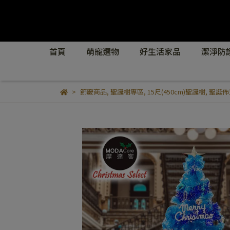
首頁
萌寵選物
好生活家品
潔淨防
節慶商品
,
聖誕樹專區
,
15尺(450cm)聖誕樹
,
聖誕佈