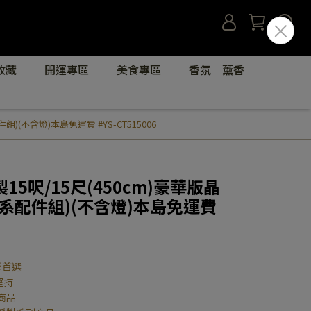
收藏
開運專區
美食專區
香氛｜薰香
(不含燈)本島免運費 #YS-CT515006
5呎/15尺(450cm)豪華版晶
系配件組)(不含燈)本島免運費
誕首選
堅持
商品