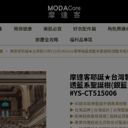
護
預保健康
美肌必買
好衣配件篇
角色周邊
節慶全攻略
福利品專區
置
摩達客耶誕★台灣製15呎/15尺(450cm)豪華版晶透藍系聖誕樹(銀藍系配件組)
摩達客耶誕★台灣製1
透藍系聖誕樹(銀藍
#YS-CT515006
▶ 40餘年歐美聖誕外銷專業經驗
▶ 台灣品牌 | 台灣設計 | 台灣聖
▶ 歐美經典風格首選 | 裝飾品質
▶ 專業供應超過五百款各式聖誕