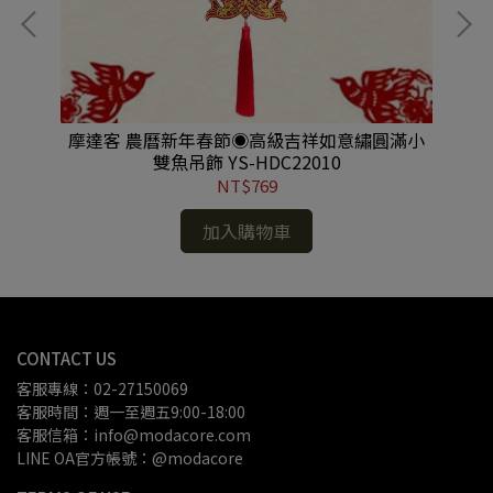
誕樹
摩達客 農曆新年春節◉高級吉祥如意繡圓滿小
【
SB
雙魚吊飾 YS-HDC22010
2
NT$769
加入購物車
CONTACT US
客服專線：02-27150069
客服時間：週一至週五9:00-18:00
客服信箱：info@modacore.com
LINE OA官方帳號：@modacore