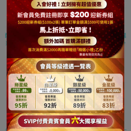
LED燈色共有9種可選擇:
彩色光/粉紅光/白光/藍光/紅光/黃光/藍白光/暖白光/粉紅白光
裝飾配件組合
:
配件內容包括
:
樹頂星
/ Merry Christmas
英文字
/
耶誕
彩條龍柱
/
精緻蝴蝶結
/
裝飾珠鍊條
/
吊飾球 等
(
共計
110件配件
)
*
本商品需自行組裝
*
※請注意若偶有裝飾配件缺貨狀況或是該燈色已無
,
本公司具有得修改替換搭配商品吊飾與燈色之權利
※請注意
"
尺
(
呎
)"
乃一般聖誕樹業界的高度單位
(
一尺約
30cm)
， 其一