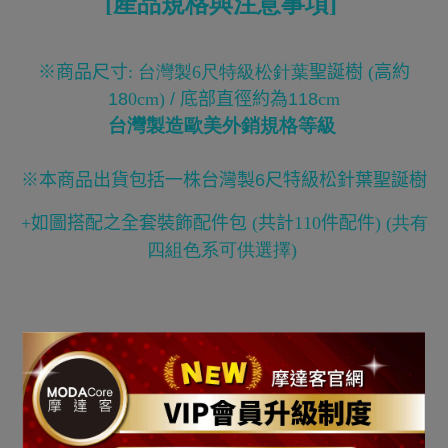
[產品規格與注意事項
]
※
商品尺寸
: 台灣製6尺特級松針葉
聖誕樹
(
高約
18
0cm)
/
底部直徑約為118
cm
台灣製造歐美外銷規格等級
※
本商品出貨包括一株台灣製6尺特級松針葉聖誕樹
+
如圖搭配之全套裝飾配件包
(
共計110件配件
)
(共有
四組色系可供選擇)
[100燈LED燈串]
電壓：
110V 60Hz /
燈串長度：10公尺 / 光源型式
:
LED燈
燈數：10
0
燈