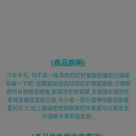
[商品說明]
今年冬天, 何不買一株漂亮的松針聖誕樹讓自己溫暖
幸福一下呢! 這顆聖誕樹為特級松針葉聖誕樹,仔細都
將所有樹枝張開後,樹葉茂密有質感,非常適合擺放在
家裡客廳或是辦公室,大小是一般外國傳統聖誕節最
愛的尺寸,加上聖誕樹燈與裝飾配件最最可以營造室
內溫暖冬季耶誕氣氛!