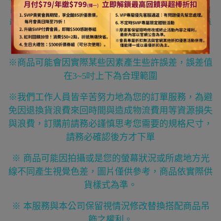
般高度定義為從底座底部地上一直到樹頂星的樹藤向上全部拉直到
最頂部的垂直高度 有可能因為放置樹頂星或頂部樹藤沒有向上拉直
而導致高度的減少
*
※商品可能會因實際某些因素產生些許誤差，誤差值
在3
~5吋
上下為合理範圍
※我們工作人員皆辛苦努力地為您的訂單服務，為避
免因退換貨浪費來回時間與造成物流費用等資源損失
與浪費，訂購前請務必謹慎思考您需要的規格尺寸，
請務必確認後方才下單
※ 商品可能因拍攝或是您的螢幕狀況或所處地方光
線不同產生視覺色差，圖片僅供參考，商品依實際供
貨樣式為準。
※ 本服務與本公司保留視情況修改替換搭配商品吊
飾之權利。