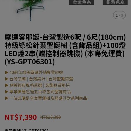
1
/
3
摩達客耶誕-台灣製造6呎 / 6尺(180cm)
特級綠松針葉聖誕樹 (含飾品組)+100燈
LED燈2串(贈控制器跳機) (本島免運費)
(YS-GPT06301)
▶ 40餘年歐美聖誕外銷專業經驗
▶ 台灣品牌 | 台灣設計 | 台灣聖誕首選
▶ 歐美經典風格首選 | 裝飾品質堅持
▶ 專業供應超過五百款各式聖誕商品
▶ 一站式購足全套聖誕樹及耶誕派對系列商品
NT$7,390
NT$13,390
商品編號:
YS-GPT06301