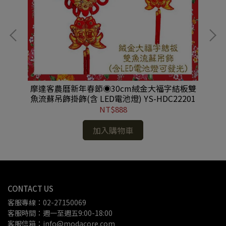
兩
摩達客農曆新年春節◉30cm絨金大福字結板雙
摩
魚流蘇吊飾掛飾(含 LED電池燈) YS-HDC22201
結
NT$888
加入購物車
CONTACT US
客服專線：02-27150069
客服時間：週一至週五9:00-18:00
客服信箱：info@modacore.com