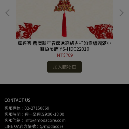
彩音
摩達客 農曆新年春節◉高級吉祥如意繡圓滿小
摩
S-
雙魚吊飾 YS-HDC22010
結
NT$769
加入購物車
CONTACT US
客服專線：02-27150069
客服時間：週一至週五9:00-18:00
客服信箱：info@modacore.com
LINE OA官方帳號：@modacore