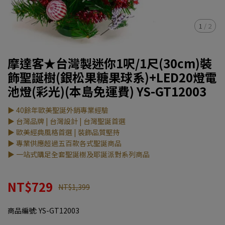
1
/
2
摩達客★台灣製迷你1呎/1尺(30cm)裝
飾聖誕樹(銀松果糖果球系)+LED20燈電
池燈(彩光)(本島免運費) YS-GT12003
▶ 40餘年歐美聖誕外銷專業經驗
▶ 台灣品牌 | 台灣設計 | 台灣聖誕首選
▶ 歐美經典風格首選 | 裝飾品質堅持
▶ 專業供應超過五百款各式聖誕商品
▶ 一站式購足全套聖誕樹及耶誕派對系列商品
NT$729
NT$1,399
商品編號:
YS-GT12003