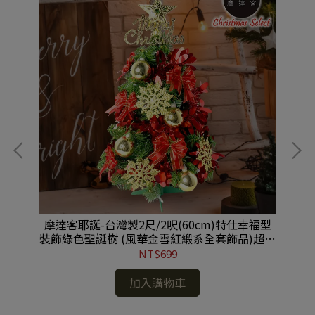
兩
摩達客耶誕-台灣製2尺/2呎(60cm)特仕幸福型
【
裝飾綠色聖誕樹 (風華金雪紅緞系全套飾品)超值
組不含燈/本島免運費 #YS-HGT2202001
NT$699
加入購物車