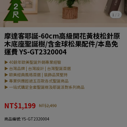
1
/
2
摩達客耶誕-60cm高級開花黃枝松針原
木底座聖誕樹/含金球松果配件/本島免
運費 YS-GT2320004
▶ 40餘年歐美聖誕外銷專業經驗
▶ 台灣品牌 | 台灣設計 | 台灣聖誕首選
▶ 歐美經典風格首選 | 裝飾品質堅持
▶ 專業供應超過五百款各式聖誕商品
▶ 一站式購足全套聖誕樹及耶誕派對系列商品
NT$1,199
NT$2,490
商品編號:
YS-GT2320004