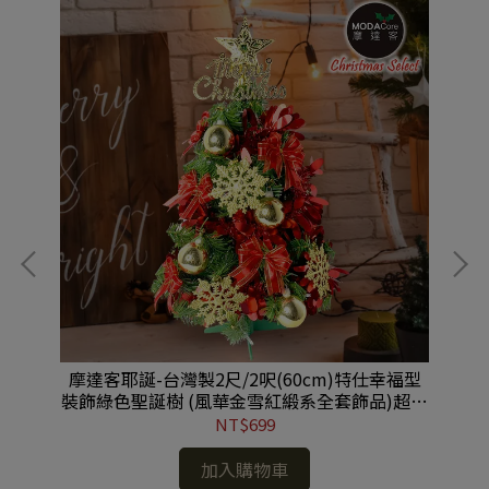
兩
摩達客耶誕-台灣製2尺/2呎(60cm)特仕幸福型
摩
裝飾綠色聖誕樹 (風華金雪紅緞系全套飾品)超值
組不含燈/本島免運費 #YS-HGT2202001
NT$699
加入購物車