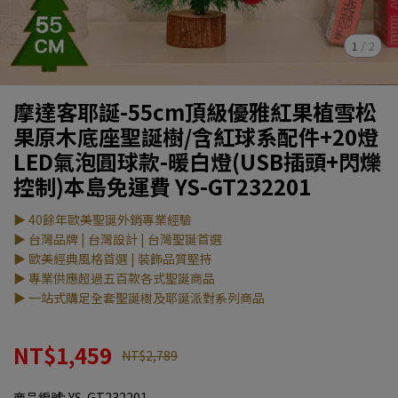
1
/
2
摩達客耶誕-55cm頂級優雅紅果植雪松
果原木底座聖誕樹/含紅球系配件+20燈
LED氣泡圓球款-暖白燈(USB插頭+閃爍
控制)本島免運費 YS-GT232201
▶ 40餘年歐美聖誕外銷專業經驗
▶ 台灣品牌 | 台灣設計 | 台灣聖誕首選
▶ 歐美經典風格首選 | 裝飾品質堅持
▶ 專業供應超過五百款各式聖誕商品
▶ 一站式購足全套聖誕樹及耶誕派對系列商品
NT$1,459
NT$2,789
商品編號:
YS-GT232201