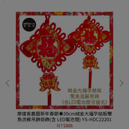
燈籠
摩達客農曆新年春節◉30cm絨金大福字結板雙
摩
C控
魚流蘇吊飾掛飾(含 LED電池燈) YS-HDC22201
結
NT$888