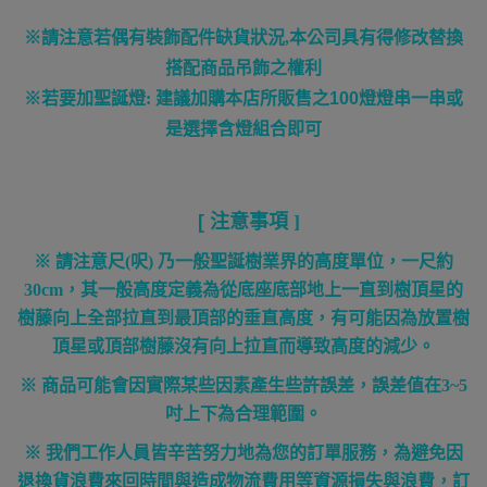
※請注意若偶有裝飾配件缺貨狀況
,
本公司具有得修改替換
搭配商品吊飾之權利
※
若要加聖誕燈
:
建議加購本店所販售之100燈燈串一串或
是選擇含燈組合即可
[
注意事項
]
※ 請注意尺
(
呎
)
乃一般聖誕樹業界的高度單位，一尺約
30cm
，其一般高度定義為從底座底部地上一直到樹頂星的
樹藤向上全部拉直到最頂部的垂直高度，有可能因為放置樹
頂星或頂部樹藤沒有向上拉直而導致高度的減少。
※ 商品可能會因實際某些因素產生些許誤差，誤差值在
3~5
吋上下為合理範圍。
※ 我們工作人員皆辛苦努力地為您的訂單服務，為避免因
退換貨浪費來回時間與造成物流費用等資源損失與浪費，訂