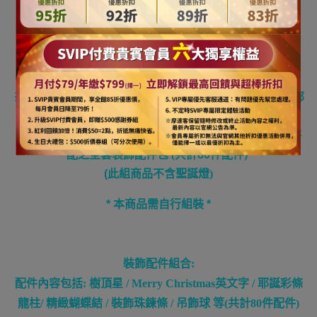
季耶誕氣氛
[產品規格與注意事項
]
※
商品尺寸
: 一般型5尺PVC綠色
聖誕樹
(
高約15
0cm)
/
底部
直徑約為76
cm
※
本商品出貨包括一株5尺
一般型PVC綠色聖誕樹
+
如圖搭
配之全套裝飾配件包
(
共計80件配件
)
(
此組商品不含聖誕燈
)
*
本商品需自行組裝
*
裝飾配件組合
:
配件內容包括
:
樹頂星
/ Merry Christmas
英文字
/
耶誕彩條
龍柱
/
精緻蝴蝶結
/
裝飾珠鍊條
/
吊飾球 等
(
共計80件配件
)