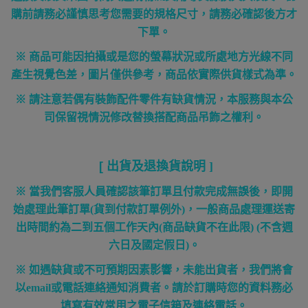
購前請務必謹慎思考您需要的規格尺寸，請務必確認後方才
下單。
※ 商品可能因拍攝或是您的螢幕狀況或所處地方光線不同
產生視覺色差，圖片僅供參考，商品依實際供貨樣式為準。
※ 請注意若偶有裝飾配件零件有缺貨情況，本服務與本公
司保留視情況修改替換搭配商品吊飾之權利。
[
出貨及退換貨說明
]
※ 當我們客服人員確認該筆訂單且付款完成無誤後，即開
始處理此筆訂單
(
貨到付款訂單例外
)
，一般商品處理運送寄
出時間約為二到五個工作天內
(
商品缺貨不在此限
) (
不含週
六日及國定假日
)
。
※ 如遇缺貨或不可預期因素影響，未能出貨者，我們將會
以
email
或電話連絡通知消費者。請於訂購時您的資料務必
填寫有效常用之電子信箱及連絡電話。