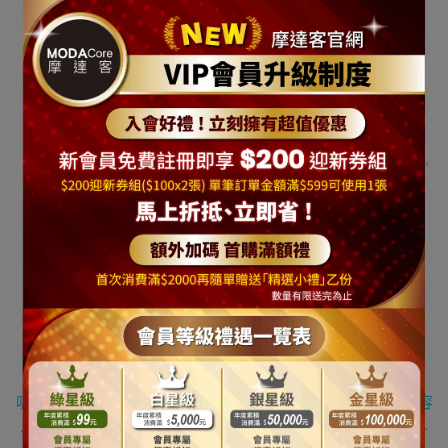
[
商品說明
]
今年冬天何不買一株可愛幸福聖誕樹讓自己溫暖幸福一下
呢
!
這顆聖誕樹吊飾已替您搭配好
,
無須另外採購
,
組裝非常容
易
,
非常適合擺放在家裡房間或客廳或辦公室
,
可營造溫暖冬