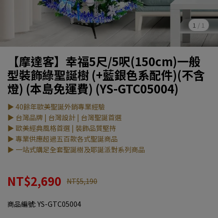
1
/
1
【摩達客】幸福5尺/5呎(150cm)一般
型裝飾綠聖誕樹 (+藍銀色系配件)(不含
燈) (本島免運費) (YS-GTC05004)
▶ 40餘年歐美聖誕外銷專業經驗
▶ 台灣品牌 | 台灣設計 | 台灣聖誕首選
▶ 歐美經典風格首選 | 裝飾品質堅持
▶ 專業供應超過五百款各式聖誕商品
▶ 一站式購足全套聖誕樹及耶誕派對系列商品
NT$2,690
NT$5,190
商品編號:
YS-GTC05004