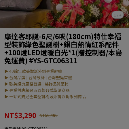
1
/
4
摩達客耶誕-6尺/6呎(180cm)特仕幸福
型裝飾綠色聖誕樹+銀白熱情紅系配件
+100燈LED燈暖白光*1(贈控制器/本島
免運費) #YS-GTC06311
▶ 40餘年歐美聖誕外銷專業經驗
▶ 台灣品牌 | 台灣設計 | 台灣聖誕首選
▶ 歐美經典風格首選 | 裝飾品質堅持
▶ 專業供應超過五百款各式聖誕商品
▶ 一站式購足全套聖誕樹及耶誕派對系列商品
NT$3,290
NT$6,490
商品編號:
YS-GTC06311