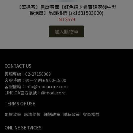
布燈
【摩達客】農曆春節【紅色招財進寶錢滾錢中型
【
鞭炮串】吊飾掛飾 (sk1681503020)
NT$579
加入購物車
CONTACT US
客服專線：02-27150069
客服時間：週一至週五9:00-18:00
客服信箱：info@modacore.com
LINE OA官方帳號：@modacore
TERMS OF USE
退款政策
服務條款
運送政策
隱私政策
會員權益
ONLINE SERVICES