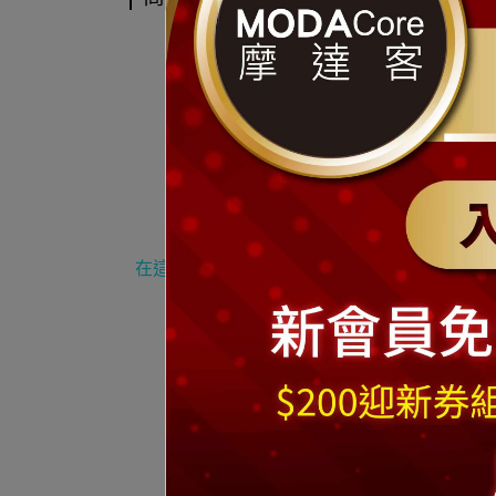
在這蕭瑟的冬天
,
何不買一個可愛的聖誕花圈