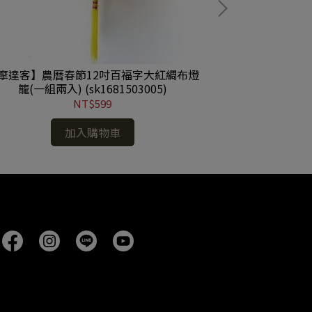
摩達客】農曆春節12吋百福字大紅綢布燈
【摩達客】農曆
籠(一組兩入) (sk1681503005)
如意紅綢布燈籠(一組
NT$599
加入購物車