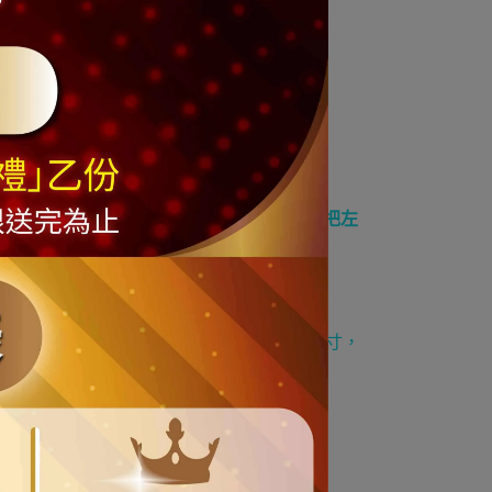
自行組裝
)
件飾品之權利。
圍
(
例如
: 16"
花圈為呈現整體最好效果
,
變會把左
直徑就會變為
14"
或
15"
以呈現最美的效果
)
費，訂購前請務必謹慎思考您需要的規格尺寸，
商品依實際供貨樣式為準。