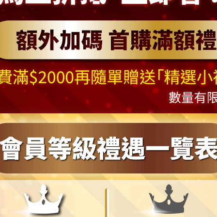
包括
:
一個11
"
聖誕花圈
+
如圖搭配之飾品
(
出貨時已搭配完畢
,
無須
本公司保留視情況
(
例如裡面小配件缺貨
)
替換相同色系搭配商品配
因
實際
某些因素產生些許誤差，誤差值在2
~4
公分上下為合理範
到最長
,
通常這樣會產生
1~3
吋左右不等的直徑縮減
,
例如
16"
可能
，為避免因退換貨浪費來回時間與造成物流費用等資源損失與浪
請務必確認後方才下單
您的螢幕狀況或所處地方光線不同產生視覺色差，圖片僅供參考，