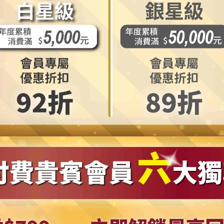
※ 本服務與本公司保留視情況修改替換搭配商品吊飾之權利。
[
出貨及退換貨說明
]
成無誤後，即開始處理此筆訂單。一般商品處理運送寄出時間約為
六、日及國定假日
)
。
者，我們將會以
email
或電話連絡通知消費者。
[
請於訂購時您的
※ 本服務與本公司保留接受訂單與否的權利。
※ 更多關於退換貨疑問，請參照相關購物說明。
品上之標籤被移除、商品經使用、或拆解以致缺乏完整性及失去再