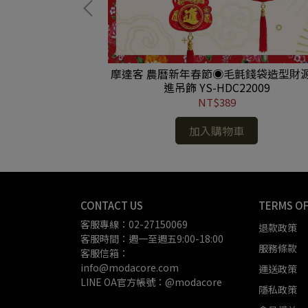
0吋恭喜發財吉祥
摩達客 農曆新年春節◉毛氈錢袋造型財
1681503007)
進吊飾 YS-HDC22009
NT$389
加入購物車
CONTACT US
TERMS OF
客服專線：02-27150069
退款政策
客服時間：週一至週五9:00-18:00
服務條款
客服信箱：
info@modacore.com
運送政策
LINE OA官方帳號：@modacore
隱私政策