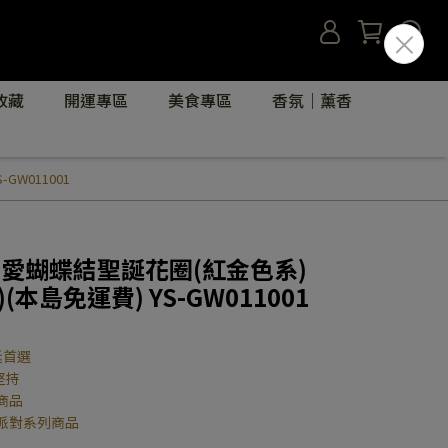
收藏
開運專區
美食專區
香氛｜薰香
W011001
可愛蝴蝶結聖誕花圈(紅金色系)
本島免運費) YS-GW011001
誕首選
堅持
商品
派對系列商品