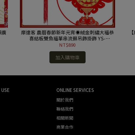
源廣
摩達客 農曆春節新年元宵◉絨金刺繡大福恭
【
喜結板雙魚福單串流蘇吊飾掛飾 YS-
HDC20002
NT$890
加入購物車
 USE
ONLINE SERVICES
關於我們
聯絡我們
相關新聞
商業合作