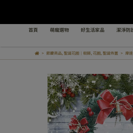
首頁
萌寵選物
好生活家品
潔淨防
節慶商品
,
聖誕花圈｜樹藤
,
花圈
,
聖誕佈置
摩達