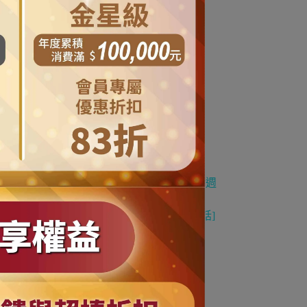
三到五個工作天內
(
商品缺貨不在此限
) (
不含週
資料務必填寫有效常用之電子信箱及連絡電話
]
販售價值時，恕無法退貨
!