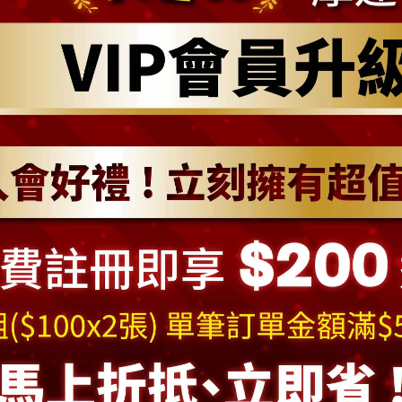
[
商品說明
]
裝飾在家門讓自己溫暖幸福一下呢
!
花圈上的吊飾已替您搭配好
,
無
室門上或是牆上
,
來好好營造溫暖冬季耶誕歡樂氣氛
[
產品規格與注意事項
]
商品尺寸
:
直徑約25
cm
左右