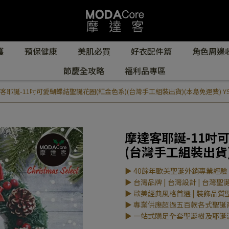
護
預保健康
美肌必買
好衣配件篇
角色周邊
節慶全攻略
福利品專區
客耶誕-11吋可愛蝴蝶結聖誕花圈(紅金色系)(台灣手工組裝出貨)(本島免運費) YS-G
摩達客耶誕-11吋
(台灣手工組裝出貨)(
▶ 40餘年歐美聖誕外銷專業經驗
▶ 台灣品牌 | 台灣設計 | 台灣聖
▶ 歐美經典風格首選 | 裝飾品質
▶ 專業供應超過五百款各式聖誕
▶ 一站式購足全套聖誕樹及耶誕