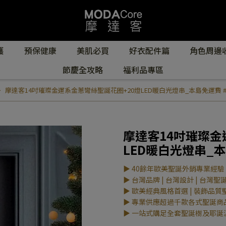
護
預保健康
美肌必買
好衣配件篇
角色周邊
節慶全攻略
福利品專區
摩達客14吋璀璨金運系金蔥彎絲聖誕花圈+20燈LED暖白光燈串_本島免運費 #YS-
摩達客14吋璀璨金
LED暖白光燈串_本島
▶ 40餘年歐美聖誕外銷專業經驗
▶ 台灣品牌 | 台灣設計 | 台灣聖
▶ 歐美經典風格首選 | 裝飾品質
▶ 專業供應超過千款各式聖誕商
▶ 一站式購足全套聖誕樹及耶誕