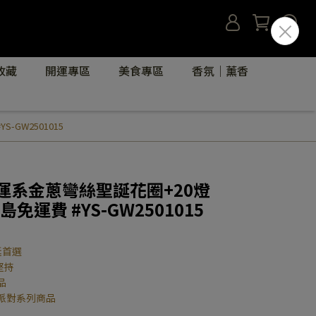
收藏
開運專區
美食專區
香氛｜薰香
GW2501015
運系金蔥彎絲聖誕花圈+20燈
免運費 #YS-GW2501015
誕首選
堅持
品
派對系列商品