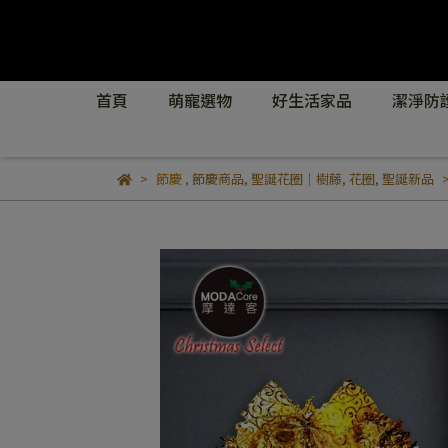
首頁
萌寵選物
好生活家品
潔淨防
節慶
,
節慶商品
,
聖誕花圈｜樹藤
,
花圈
,
聖誕新品