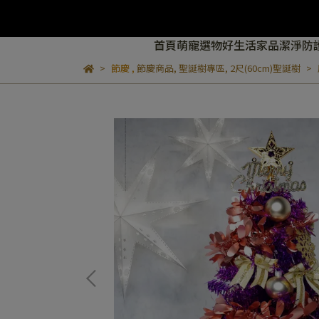
首頁
萌寵選物
好生活家品
潔淨防
節慶
,
節慶商品
,
聖誕樹專區
,
2尺(60cm)聖誕樹