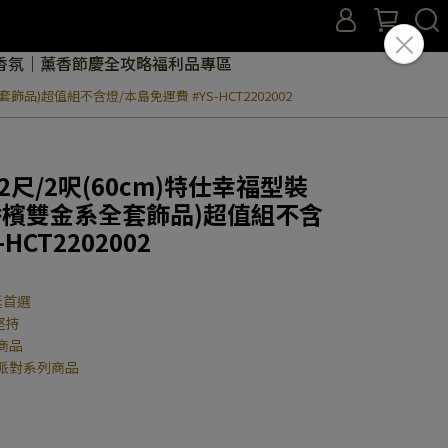
香氛｜薰香
節慶全攻略
福利品專區
品)超值組不含燈/本島免運費 #YS-HCT2202002
尺/2呎(60cm)特仕幸福型裝
香檳雙金系全套飾品)超值組不含
HCT2202002
誕首選
堅持
商品
派對系列商品