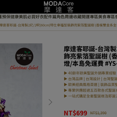
護
預保健康
美肌必買
好衣配件篇
角色周邊收藏
開運專區
美食專區
摩達客耶誕-台灣製2尺/2呎(60cm)特仕幸福型裝飾亮紫箔聖誕樹 (香檳雙金系全套飾
摩達客耶誕-台灣製2
飾亮紫箔聖誕樹 (
燈/本島免運費 #YS-
▶ 40餘年歐美聖誕外銷專業經驗
▶ 台灣品牌 | 台灣設計 | 台灣聖
▶ 歐美經典風格首選 | 裝飾品質
▶ 專業供應超過五百款各式聖誕
▶ 一站式購足全套聖誕樹及耶誕
NT$699
NT$1,390