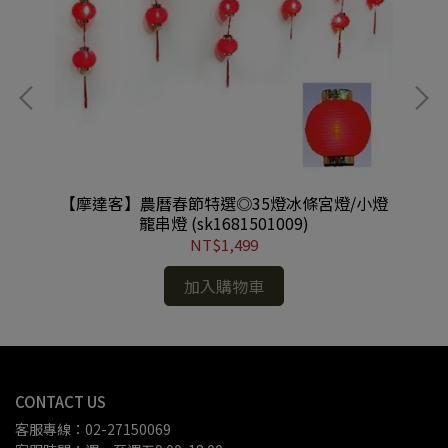
彩音
【摩達客】農曆春節特選◎35燈冰條宮燈/小燈
【
白
籠串燈 (sk1681501009)
S-
NT$1,499
加入購物車
CONTACT US
客服專線：02-27150069