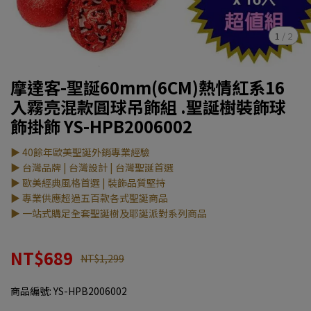
1
/
2
摩達客-聖誕60mm(6CM)熱情紅系16
入霧亮混款圓球吊飾組 .聖誕樹裝飾球
飾掛飾 YS-HPB2006002
▶ 40餘年歐美聖誕外銷專業經驗
▶ 台灣品牌 | 台灣設計 | 台灣聖誕首選
▶ 歐美經典風格首選 | 裝飾品質堅持
▶ 專業供應超過五百款各式聖誕商品
▶ 一站式購足全套聖誕樹及耶誕派對系列商品
NT$689
NT$1,299
商品編號:
YS-HPB2006002