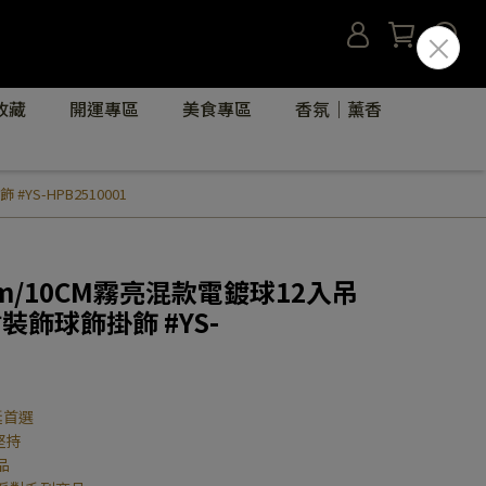
收藏
開運專區
美食專區
香氛｜薰香
S-HPB2510001
m/10CM霧亮混款電鍍球12入吊
裝飾球飾掛飾 #YS-
誕首選
堅持
品