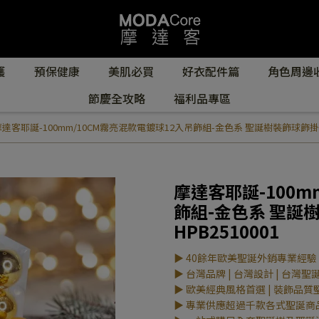
護
預保健康
美肌必買
好衣配件篇
角色周邊
節慶全攻略
福利品專區
達客耶誕-100mm/10CM霧亮混款電鍍球12入吊飾組-金色系 聖誕樹裝飾球飾掛飾 #Y
摩達客耶誕-100m
飾組-金色系 聖誕樹
HPB2510001
▶ 40餘年歐美聖誕外銷專業經驗
▶ 台灣品牌 | 台灣設計 | 台灣聖
▶ 歐美經典風格首選 | 裝飾品質
▶ 專業供應超過千款各式聖誕商