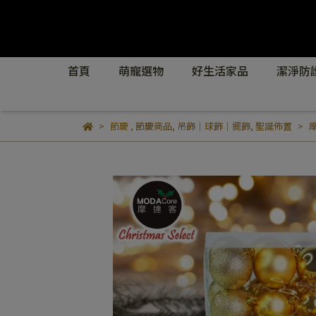
首頁
萌寵選物
好生活家品
潔淨防
節慶
,
節慶商品
,
吊飾｜球飾｜擺飾
,
聖誕佈置
摩