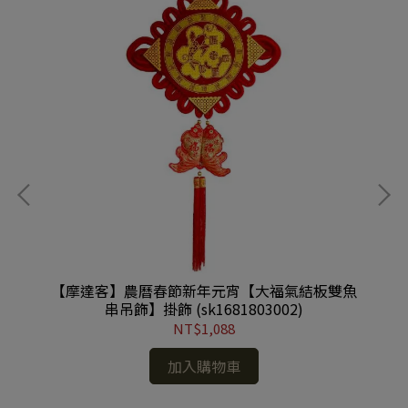
糖果
【摩達客】農曆春節新年元宵【大福氣結板雙魚
【
串吊飾】掛飾 (sk1681803002)
NT$1,088
加入購物車