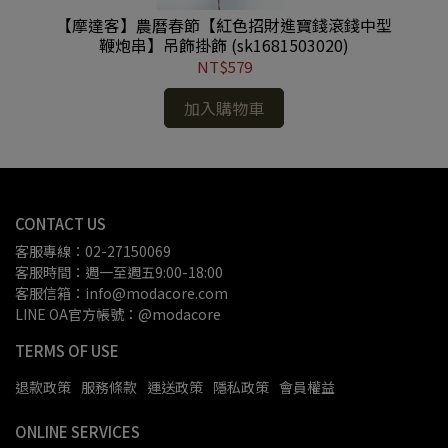
祥如
【摩達客】農曆春節【紅色招財進寶錢滾錢中型
【
)
鞭炮串】吊飾掛飾 (sk1681503020)
NT$579
加入購物車
CONTACT US
客服專線：02-27150069
客服時間：週一至週五9:00-18:00
客服信箱：info@modacore.com
LINE OA官方帳號：@modacore
TERMS OF USE
退款政策
服務條款
運送政策
隱私政策
會員權益
ONLINE SERVICES