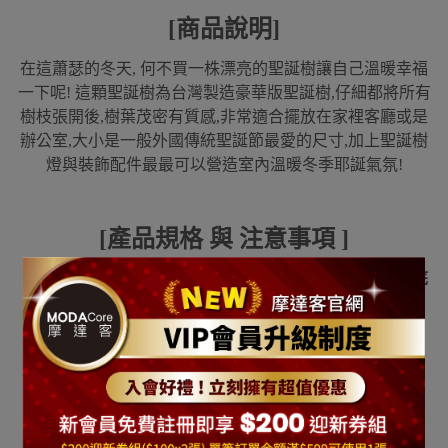
[商品說明]
在這蕭瑟的冬天, 何不買一株漂亮的聖誕樹讓自己溫暖幸福
一下呢! 這顆聖誕樹為台灣製造豪華版聖誕樹,仔細都將所有
樹枝張開後,樹葉茂密有質感,非常適合擺放在家裡客廳或是
辦公室,大小是一般外國傳統聖誕節最愛的尺寸,加上聖誕樹
燈與裝飾配件最最可以營造室內溫暖冬季耶誕氣氛!
[產品規格 與 注意事項 ]
※商品尺寸
: 台灣製6尺豪華版黑色
聖誕樹
(
高約18
0cm)
/
底
部直徑約為98
cm
台灣製造歐美外銷規格等級
※
本商品出貨包括一株
台灣製6尺豪華版
黑
色聖誕樹裸樹
(裸樹代表
此組商品不含裝飾配件不含聖誕燈
)