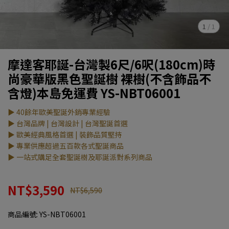
1
/
1
摩達客耶誕-台灣製6尺/6呎(180cm)時
尚豪華版黑色聖誕樹 裸樹(不含飾品不
含燈)本島免運費 YS-NBT06001
▶ 40餘年歐美聖誕外銷專業經驗
▶ 台灣品牌 | 台灣設計 | 台灣聖誕首選
▶ 歐美經典風格首選 | 裝飾品質堅持
▶ 專業供應超過五百款各式聖誕商品
▶ 一站式購足全套聖誕樹及耶誕派對系列商品
NT$3,590
NT$6,590
商品編號:
YS-NBT06001