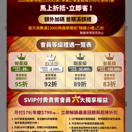
*
本商品需自行組裝
*
本商品尚有各種尺寸裝飾聖誕樹(10~15呎/8呎/7呎/6呎/3呎/2
呎/1呎,可參考我的賣場) 更高的尺寸本公司也都有供應, 歡迎
來信留言詢問!
{貼心小提醒}
別忘了裝聖誕樹時,聖誕樹的每個枝葉都要打開樹才會茂盛
好看喔 ,還有如果有另選購聖誕燈的話要把聖誕燈融入樹枝
葉裡面(放進去一點)開燈才會好看喔~~~
※
請注意
"
尺
(
呎
)"
乃一般聖誕樹業界的高度單位
(
一尺約
30cm)
， 其一般高度定義為從底座底部地上一直到樹頂星的
樹藤向上全部拉直到最頂部的垂直高度 有可能因為放置樹
頂星或頂部樹藤沒有向上拉直而導致高度的減少
*