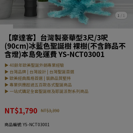
1
/
1
【摩達客】台灣製豪華型3尺/3呎
(90cm)冰藍色聖誕樹 裸樹(不含飾品不
含燈)本島免運費 YS-NCT03001
▶ 40餘年歐美聖誕外銷專業經驗
▶ 台灣品牌 | 台灣設計 | 台灣聖誕首選
▶ 歐美經典風格首選 | 裝飾品質堅持
▶ 專業供應超過五百款各式聖誕商品
▶ 一站式購足全套聖誕樹及耶誕派對系列商品
NT$1,790
NT$3,390
商品編號:
YS-NCT03001