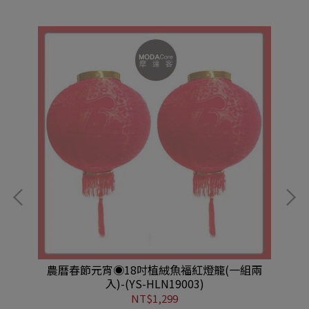
誕樹
農曆春節元宵◉18吋植絨魚福紅燈籠(一組兩
摩
SB
入)-(YS-HLN19003)
2
光
NT$1,299