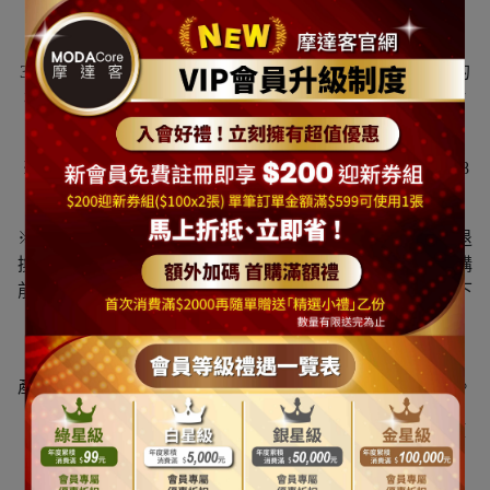
※請注意"尺(呎)"乃一般聖誕樹業界的高度單位(一尺約
30cm)， 其一般高度定義為從底座底部地上一直到樹頂星的
樹藤向上全部拉直到最頂部的垂直高度 有可能因為放置樹
頂星或頂部樹藤沒有向上拉直而導致高度的減少*
※商品可能會因實際某些因素產生些許誤差，誤差值在5~8
公分上下為合理範圍
※我們工作人員皆辛苦努力地為您的訂單服務，為避免因退
換貨浪費來回時間與造成物流費用等資源損失與浪費，訂購
前請務必謹慎思考您需要的規格尺寸，請務必確認後方才下
單
※ 商品可能因拍攝或是您的螢幕狀況或所處地方光線不同
產生視覺色差，圖片僅供參考，商品依實際供貨樣式為準。
※ 本服務與本公司保留視情況修改替換搭配商品吊飾之權
利。