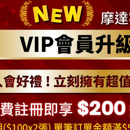
[產品規格與注意事項]
※商品尺寸: 3尺高 聖誕樹 (高約90cm) / 底部直徑約為72 cm
※本商品出貨包括一株台灣製3尺經典粉紅色聖誕樹裸樹