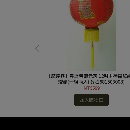
小型 招財金元寶
【摩達客】農曆春節元宵 12吋財神爺紅
81502002)
燈籠(一組兩入) (sk1681503008)
NT$599
加入購物車