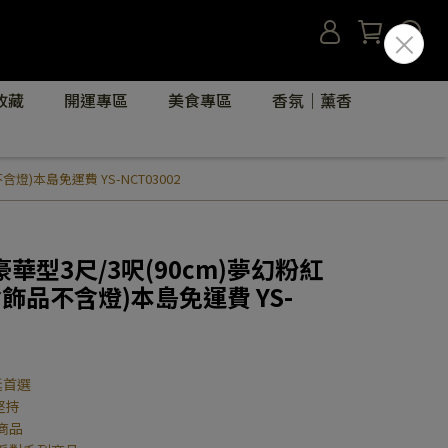
收藏
開運專區
美食專區
香氛｜薰香
)本島免運費 YS-NCT03002
型3尺/3呎(90cm)夢幻粉紅
飾品不含燈)本島免運費 YS-
誕首選
堅持
商品