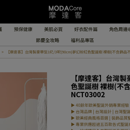
護
預保健康
美肌必買
好衣配件篇
角色周邊
節慶全攻略
福利品專區
【摩達客】台灣製豪華型3尺/3呎(90cm)夢幻粉紅色聖誕樹 裸樹(不含飾品不含燈
【摩達客】台灣製豪華
色聖誕樹 裸樹(不含
NCT03002
▶ 40餘年歐美聖誕外銷專業經驗
▶ 台灣品牌 | 台灣設計 | 台灣聖
▶ 歐美經典風格首選 | 裝飾品質
▶ 專業供應超過五百款各式聖誕