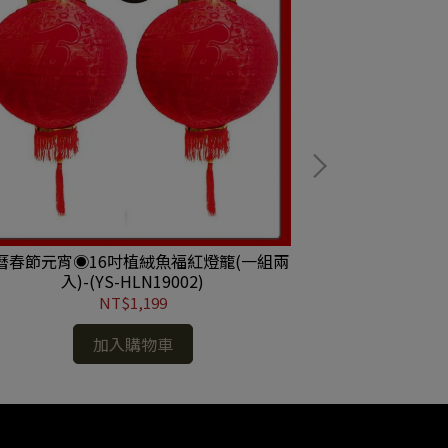
曆春節元宵◉16吋植絨魚福紅燈籠(一組兩
【摩達客】農曆
入)-(YS-HLN19002)
糖果盒} 擺飾/
NT$1,199
加入購物車