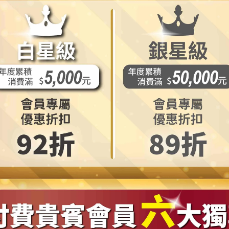
[ 出貨及退換貨 ]
無誤後，即開始處理此筆訂單。一般商品處理運送寄出時間約為三到
六、日及國定假日)。
，我們將會以 email 或電話連絡通知消費者。[請於訂購時您
※ 本服務與本公司保留接受訂單與否的權利。
※ 更多關於退換貨疑問，請參照 [ 購物說明 ]。