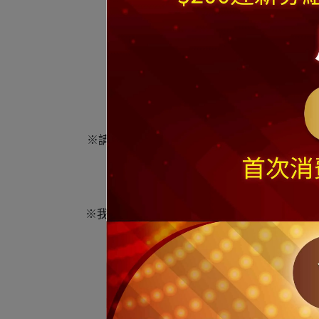
※若要
※請注意"尺(呎)"乃一般聖誕樹業界的高度單
※商品
※我們工作人員皆辛苦努力地為您的訂單服務
※ 商品可能因拍攝或是