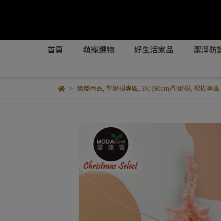
首頁
萌寵選物
好生活家品
潔淨防
節慶商品
,
聖誕樹專區
,
3尺(90cm)聖誕樹
,
裸樹專區