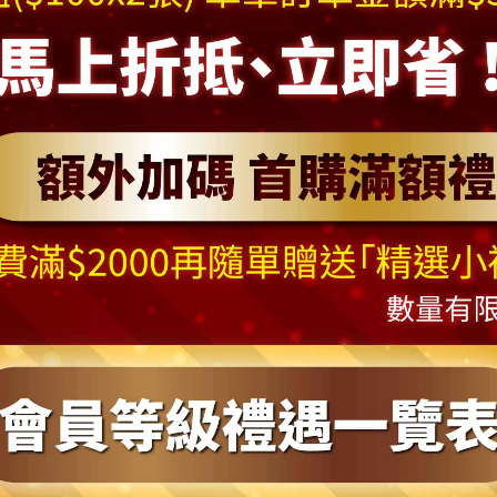
(此組商品不含聖誕燈也不含裝飾配件)
* 本商品需自行組裝，出貨時內箱會附上說明書 *
加聖誕燈: 建議加購本店所販售之100燈燈串一串或是選擇含燈
位(一尺約30cm)， 其一般高度定義為從底座底部地上一直到樹
能因為放置樹頂星或頂部樹藤沒有向上拉直而導致高度的減少*
可能會因實際某些因素產生些許誤差，誤差值在5~8公分上下為
，為避免因退換貨浪費來回時間與造成物流費用等資源損失與浪
請務必確認後方才下單
您的螢幕狀況或所處地方光線不同產生視覺色差，圖片僅供參考，
※ 本服務與本公司保留視情況修改替換搭配商品吊飾之權利。