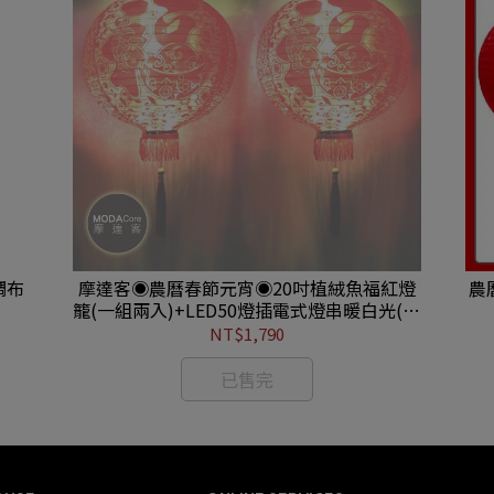
綢布
摩達客◉農曆春節元宵◉20吋植絨魚福紅燈
農
籠(一組兩入)+LED50燈插電式燈串暖白光(附
IC控制器) YSC-2408001
NT$1,790
已售完