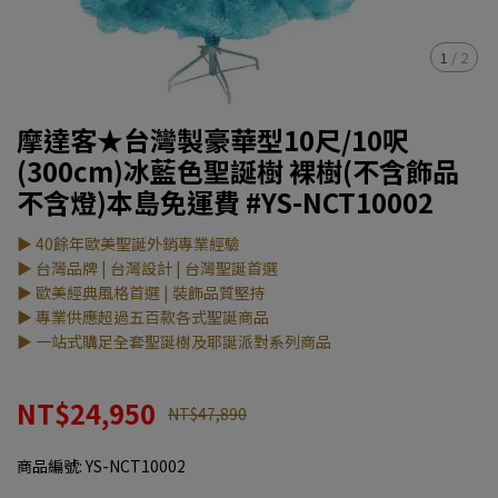
1
/
2
摩達客★台灣製豪華型10尺/10呎
(300cm)冰藍色聖誕樹 裸樹(不含飾品
不含燈)本島免運費 #YS-NCT10002
▶ 40餘年歐美聖誕外銷專業經驗
▶ 台灣品牌 | 台灣設計 | 台灣聖誕首選
▶ 歐美經典風格首選 | 裝飾品質堅持
▶ 專業供應超過五百款各式聖誕商品
▶ 一站式購足全套聖誕樹及耶誕派對系列商品
NT$24,950
NT$47,890
商品編號:
YS-NCT10002