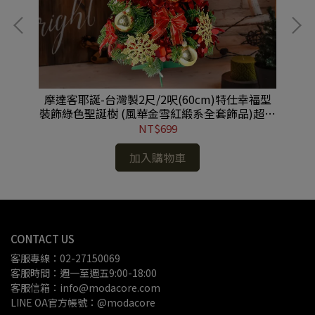
兩
摩達客耶誕-台灣製2尺/2呎(60cm)特仕幸福型
【
裝飾綠色聖誕樹 (風華金雪紅緞系全套飾品)超值
組不含燈/本島免運費 #YS-HGT2202001
NT$699
加入購物車
CONTACT US
客服專線：02-27150069
客服時間：週一至週五9:00-18:00
客服信箱：info@modacore.com
LINE OA官方帳號：@modacore