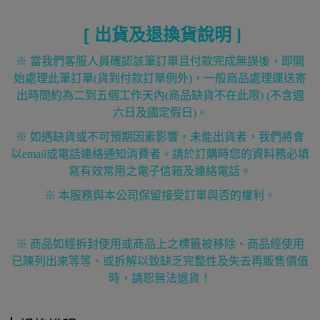
[
出貨及退換貨說明
]
※ 當我們客服人員確認該筆訂單且付款完成無誤後，即開
始處理此筆訂單
(
貨到付款訂單例外
)
，一般商品處理運送寄
出時間約為二到五個工作天內
(
商品缺貨不在此限
) (
不含週
六日及國定假日
)
。
※ 如遇缺貨或不可預期因素影響，未能出貨者，我們將會
以
email
或電話連絡通知消費者。請於訂購時您的資料務必填
寫有效常用之電子信箱及連絡電話。
※ 本服務與本公司保留接受訂單與否的權利。
※ 商品如經拆封使用或商品上之標籤被移除、商品經使用
已陳列出來等等、或拆解以致缺乏完整性及失去再販售價值
時，請恕無法退貨！