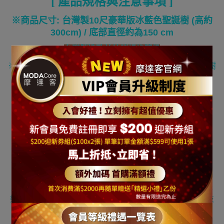
[
產品規格與注意事項
]
※商品尺寸: 台灣製10尺豪華版冰藍色聖誕樹 (高約
300cm) / 底部直徑約為
150 cm
台灣製造歐美外銷規格等級
※本商品出貨包括一株台灣製
10
尺豪華版冰藍色聖誕樹裸樹
(
裸樹
:
代表此組商品不含裝飾配件不含聖誕燈
)
※ 本商品需自行組裝 ，出貨時內箱會附上說明書請留意
※
※本商品尚有各種尺寸裝飾聖誕樹
(10~15
呎
/8
呎
/7
呎
/6
呎
/3
呎
/2
呎
/1
呎
,
可參考我的賣場
)
更高的尺寸本公司也都有供
應
,
歡迎留言或來信來電詢問
!
※
貼心小提醒
※
別忘了裝聖誕樹時
,
聖誕樹的每個枝葉都要打開樹才會茂盛
好看喔
,
還有如果有另選購聖誕燈的話要把聖誕燈融入樹枝
葉裡面
(
放進去一點
)
開燈才會好看喔
~~~