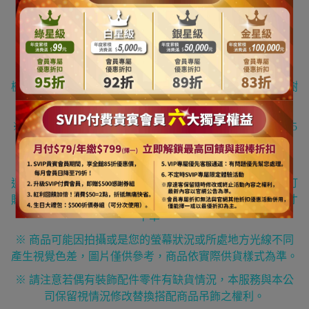
[
注意事項
]
※ 請注意尺
(
呎
)
乃一般聖誕樹業界的高度單位，一尺約
30cm
，其一般高度定義為從底座底部地上一直到樹頂星的
樹藤向上全部拉直到最頂部的垂直高度，有可能因為放置樹
頂星或頂部樹藤沒有向上拉直而導致高度的減少。
※ 商品可能會因實際某些因素產生些許誤差，誤差值在
3~5
吋上下為合理範圍。
※ 我們工作人員皆辛苦努力地為您的訂單服務，為避免因
退換貨浪費來回時間與造成物流費用等資源損失與浪費，訂
購前請務必謹慎思考您需要的規格尺寸，請務必確認後方才
下單。
※ 商品可能因拍攝或是您的螢幕狀況或所處地方光線不同
產生視覺色差，圖片僅供參考，商品依實際供貨樣式為準。
※ 請注意若偶有裝飾配件零件有缺貨情況，本服務與本公
司保留視情況修改替換搭配商品吊飾之權利。