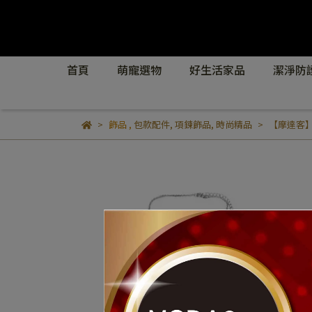
首頁
萌寵選物
好生活家品
潔淨防
飾品
,
包款配件
,
項鍊飾品
,
時尚精品
【摩達客】