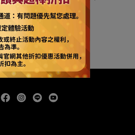
達客】美國進口The Mountain 巴哥犬臉
【摩達客】 美國進
純棉環保短袖T恤(10412045006)
不咬犬 純棉環保
NT$1,150
加入購物車