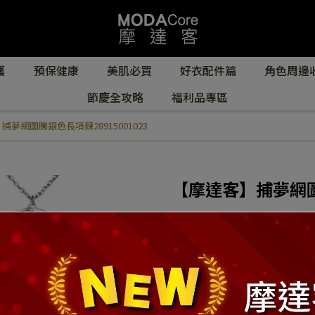
護
預保健康
美肌必買
好衣配件篇
角色周邊
節慶全攻略
福利品專區
捕夢網圖騰銀色長項鍊28915001023
【摩達客】捕夢網圖騰
NT$890
NT$1,590
商品編號:
28915001023