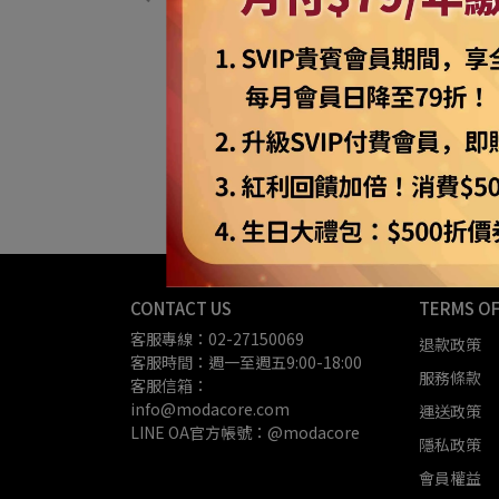
untain 彩繪叫
【摩達客】美國進口The Mountain 寶
15045365)
純棉環保短袖T恤(10414045108)
NT$1,150
加入購物車
CONTACT US
TERMS OF
客服專線：02-27150069
退款政策
客服時間：週一至週五9:00-18:00
服務條款
客服信箱：
info@modacore.com
運送政策
LINE OA官方帳號：@modacore
隱私政策
會員權益