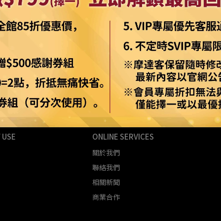
貝貓臉
【摩達客】美國進口The Mountain 小黃金獵
【摩
犬 純棉環保短袖T恤(10414045003)
NT$1,150
加入購物車
 USE
ONLINE SERVICES
關於我們
聯絡我們
相關新聞
商業合作