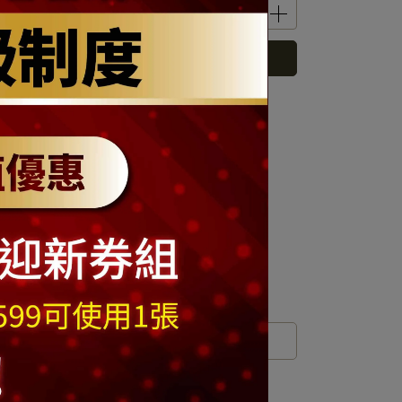
立即購買
 」可以折抵紅利
890
點 (約等於
NT$890
)
運送方式