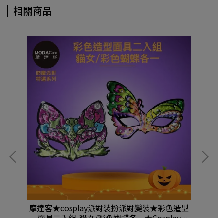
相關商品
戰士
摩達客★cosplay派對裝扮派對變裝★彩色造型
摩
面具二入組-貓女/彩色蝴蝶各一★Cosplay