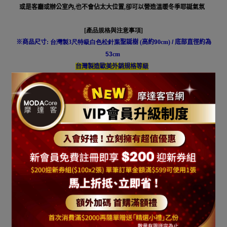
或是客廳或辦公室內,也不會佔太大位置,卻可以營造溫暖冬季耶誕氣氛
[產品規格與注意事項
]
※
商品尺寸
: 台灣製3尺特級白色松針葉
聖誕樹
(
高約9
0cm)
/
底部直徑約為
53
cm
台灣製造歐美外銷規格等級
※
本商品出貨包括一株
台灣製3尺特級白色松針葉聖誕樹
(
此組商品
不含飾品 不含燈)
*
本商品需自行組裝
*
※請注意若偶有裝飾配件缺貨狀況
,
本公司具有得修改替換搭配商品吊飾之
權利
※
請注意
"
尺
(
呎
)"
乃一般聖誕樹業界的高度單位
(
一尺約
30cm)
， 其一般高
度定義為從底座底部地上一直到樹頂星的樹藤向上全部拉直到最頂部的垂
直高度 有可能因為放置樹頂星或頂部樹藤沒有向上拉直而導致高度的減少
*
※商品可能會因實際某些因素產生些許誤差，誤差值在
3~5吋
上下為合理
範圍