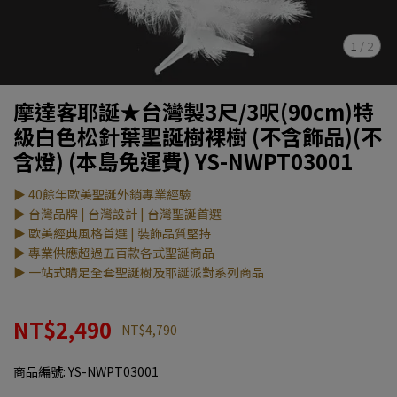
1
/
2
摩達客耶誕★台灣製3尺/3呎(90cm)特
級白色松針葉聖誕樹裸樹 (不含飾品)(不
含燈) (本島免運費) YS-NWPT03001
▶ 40餘年歐美聖誕外銷專業經驗
▶ 台灣品牌 | 台灣設計 | 台灣聖誕首選
▶ 歐美經典風格首選 | 裝飾品質堅持
▶ 專業供應超過五百款各式聖誕商品
▶ 一站式購足全套聖誕樹及耶誕派對系列商品
NT$2,490
NT$4,790
商品編號:
YS-NWPT03001