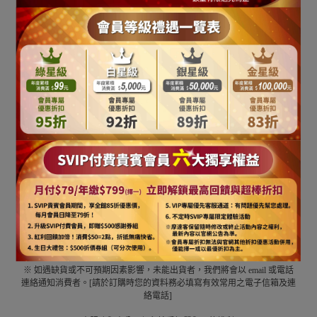
※我們工作人員皆辛苦努力地為您的訂單服務，為避免因退換貨浪費來回
時間與造成物流費用等資源損失與浪費，訂購前請務必謹慎思考您需要的
規格尺寸，請務必確認後方才下單
※ 商品可能因拍攝或是您的螢幕狀況或所處地方光線不同產生視覺色差，
圖片僅供參考，商品依實際供貨樣式為準。
※ 本服務與本公司保留視情況修改替換搭配商品吊飾之權利。
[ 出貨及退換貨說明 ]
※ 當我們客服人員確認該筆訂單且付款完成無誤後，即開始處理此筆訂
單。一般商品處理運送寄出時間約為三到五個工作天內(商品缺貨不在此
限) (不含週六、日及國定假日)。
※ 如遇缺貨或不可預期因素影響，未能出貨者，我們將會以 email 或電話
連絡通知消費者。[請於訂購時您的資料務必填寫有效常用之電子信箱及連
絡電話]