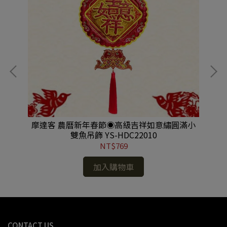
兩
摩達客 農曆新年春節◉高級吉祥如意繡圓滿小
摩
雙魚吊飾 YS-HDC22010
結
NT$769
加入購物車
CONTACT US