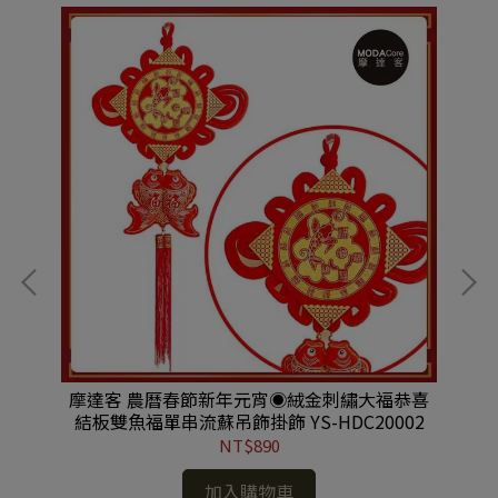
燈籠
摩達客 農曆春節新年元宵◉絨金刺繡大福恭喜
【
C控
結板雙魚福單串流蘇吊飾掛飾 YS-HDC20002
NT$890
加入購物車