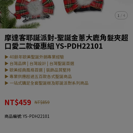
1
/
4
摩達客耶誕派對-聖誕金蔥大鹿角髮夾超
口愛二款優惠組 YS-PDH22101
▶ 40餘年歐美聖誕外銷專業經驗
▶ 台灣品牌 | 台灣設計 | 台灣聖誕首選
▶ 歐美經典風格首選 | 裝飾品質堅持
▶ 專業供應超過五百款各式聖誕商品
▶ 一站式購足全套聖誕樹及耶誕派對系列商品
NT$459
NT$859
商品編號:
YS-PDH22101