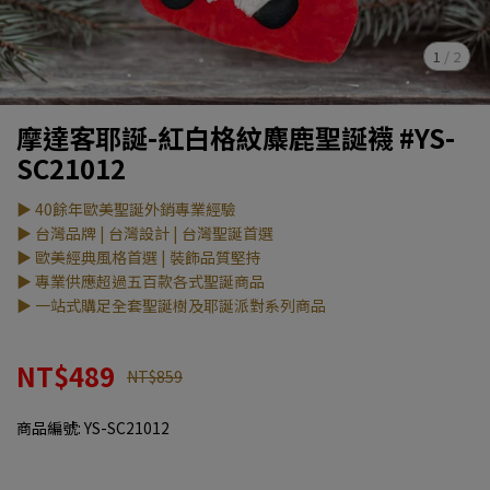
1
/
2
摩達客耶誕-紅白格紋麋鹿聖誕襪 #YS-
SC21012
▶ 40餘年歐美聖誕外銷專業經驗
▶ 台灣品牌 | 台灣設計 | 台灣聖誕首選
▶ 歐美經典風格首選 | 裝飾品質堅持
▶ 專業供應超過五百款各式聖誕商品
▶ 一站式購足全套聖誕樹及耶誕派對系列商品
NT$489
NT$859
商品編號:
YS-SC21012