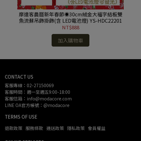
彩音
摩達客農曆新年春節◉30cm絨金大福字結板雙
摩
白
魚流蘇吊飾掛飾(含 LED電池燈) YS-HDC22201
S-
NT$888
加入購物車
CONTACT US
客服專線：02-27150069
客服時間：週一至週五9:00-18:00
客服信箱：info@modacore.com
LINE OA官方帳號：@modacore
TERMS OF USE
退款政策
服務條款
運送政策
隱私政策
會員權益