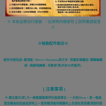
(此組商品不含聖誕燈)
※ 本商品需自行組裝 ，出貨時內箱會附上說明書請留意
※
※裝飾配件組合※
配件內容包括: 樹頂星 / Merry Christmas英文字 / 耶誕彩條龍柱/ 精緻蝴蝶
結 / 裝飾珠鍊條 / 吊飾球 等(共計80件配件)
[
注意事項
]
※ 請注意尺
(
呎
)
乃一般聖誕樹業界的高度單位，一尺約
30cm
，其一般高
度定義為從底座底部地上一直到樹頂星的樹藤向上全部拉直到最頂部的垂