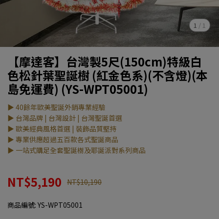
1
/
1
【摩達客】台灣製5尺(150cm)特級白
色松針葉聖誕樹 (紅金色系)(不含燈)(本
島免運費) (YS-WPT05001)
▶ 40餘年歐美聖誕外銷專業經驗
▶ 台灣品牌 | 台灣設計 | 台灣聖誕首選
▶ 歐美經典風格首選 | 裝飾品質堅持
▶ 專業供應超過五百款各式聖誕商品
▶ 一站式購足全套聖誕樹及耶誕派對系列商品
NT$5,190
NT$10,190
商品編號:
YS-WPT05001