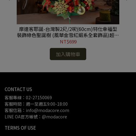
恭喜
摩達客耶誕-台灣製2尺/2呎(60cm)特仕幸福型
摩
02
裝飾綠色聖誕樹 (風華金雪紅緞系全套飾品)超值
組不含燈/本島免運費 #YS-HGT2202001
NT$699
加入購物車
CONTACT US
客服專線：02-27150069
客服時間：週一至週五9:00-18:00
客服信箱：info@modacore.com
LINE OA官方帳號：@modacore
TERMS OF USE