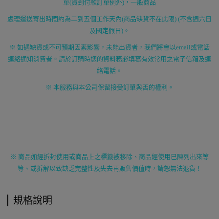
單
(
貨到付款訂單例外
)
，一般商品
處理運送寄出時間約為二到五個工作天內
(
商品缺貨不在此限
) (
不含週六日
及國定假日
)
。
※ 如遇缺貨或不可預期因素影響，未能出貨者，我們將會以
email
或電話
連絡通知消費者。請於訂購時您的資料務必填寫有效常用之電子信箱及連
絡電話。
※ 本服務與本公司保留接受訂單與否的權利。
※ 商品如經拆封使用或商品上之標籤被移除、商品經使用已陳列出來等
等、或拆解以致缺乏完整性及失去再販售價值時，請恕無法退貨！
規格說明