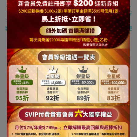
在蕭瑟冬天
,
何不買一株漂亮夢幻聖誕樹讓自己溫暖幸福一
下呢
!
這棵聖誕樹為台灣製造特級松針葉聖誕樹
,
仔細都將所
有樹枝張開後,樹葉茂密有質感,非常適合擺放在家裡房間、
客廳／辦公室／商店門口等地，不會佔太大位置，卻可以營
造溫暖冬季耶誕氣氛！
[
產品規格與注意事項
]
※
商品尺寸
: 台灣製5尺特級白色松針葉
聖誕樹
(
高約
15
0cm)
/
底部直徑約為105
cm
台灣製造歐美外銷規格等級
※本商品出貨包括一株
台灣製5尺特級白色松針葉聖誕樹
+
如圖搭配之全套裝飾配件包 (共計80件配件)