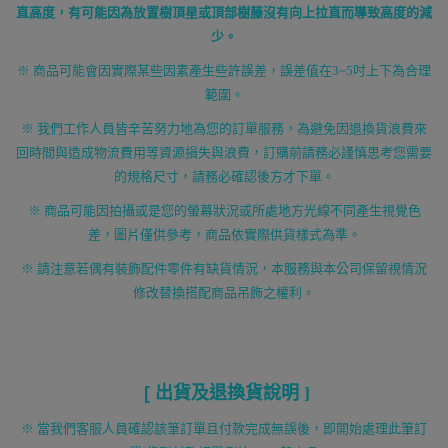
直高度，有可能因為放置樹頂星或頂部樹藤沒有向上拉直而導致高度的減
少。
※ 商品可能會因實際某些因素產生些許誤差，誤差值在
3~5
吋上下為合理
範圍。
※ 我們工作人員皆辛苦努力地為您的訂單服務，為避免因退換貨浪費來
回時間與造成物流費用等資源損失與浪費，訂購前請務必謹慎思考您需要
的規格尺寸，請務必確認後方才下單。
※ 商品可能因拍攝或是您的螢幕狀況或所處地方光線不同產生視覺色
差，圖片僅供參考，商品依實際供貨樣式為準。
※ 請注意若偶有裝飾配件零件有缺貨情況，本服務與本公司保留視情況
修改替換搭配商品吊飾之權利。
[
出貨及退換貨說明
]
※ 當我們客服人員確認該筆訂單且付款完成無誤後，即開始處理此筆訂