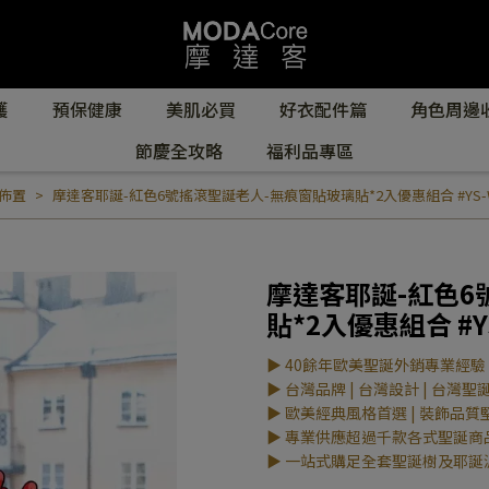
護
預保健康
美肌必買
好衣配件篇
角色周邊
節慶全攻略
福利品專區
佈置
摩達客耶誕-紅色6號搖滾聖誕老人-無痕窗貼玻璃貼*2入優惠組合 #YS-WS
摩達客耶誕-紅色6
貼*2入優惠組合 #YS
▶ 40餘年歐美聖誕外銷專業經驗
▶ 台灣品牌 | 台灣設計 | 台灣聖
▶ 歐美經典風格首選 | 裝飾品質
▶ 專業供應超過千款各式聖誕商
▶ 一站式購足全套聖誕樹及耶誕