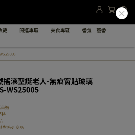
收藏
開運專區
美食專區
香氛｜薰香
25005
號搖滾聖誕老人-無痕窗貼玻璃
-WS25005
誕首選
堅持
品
派對系列商品