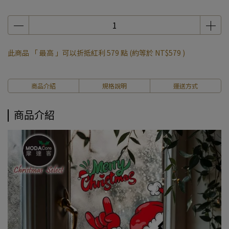
此商品 「 最高 」可以折抵紅利
579
點 (約等於
NT$579
)
商品介紹
規格說明
運送方式
商品介紹