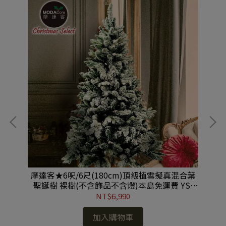
綠聖
摩達客★6呎/6尺(180cm)頂級植雪擬真混合葉
摩
燈暖
聖誕樹 裸樹(不含飾品不含燈)本島免運費 YS-
附
NST2106001
NT$6,990
加入購物車