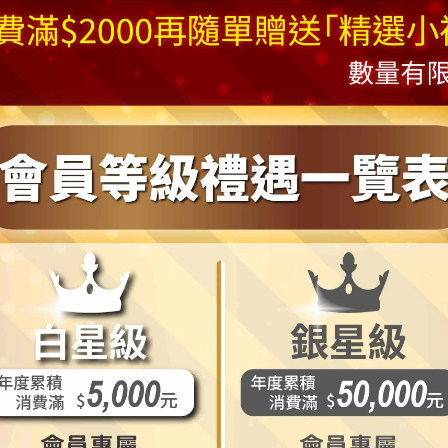
*
本商品需自行組裝
*
裝飾配件組合
:
rry Christmas
英文字
/
耶誕彩條龍柱
/
精緻蝴蝶結
/
裝飾珠鍊條
/
意若偶有裝飾配件缺貨狀況
,
本公司具有得修改替換搭配商品吊
位
(
一尺約
30cm)
， 其一般高度定義為從底座底部地上一直到樹頂
能因為放置樹頂星或頂部樹藤沒有向上拉直而導致高度的減少
*
品可能會因實際某些因素產生些許誤差，誤差值在6
~9吋
上下為合
，為避免因退換貨浪費來回時間與造成物流費用等資源損失與浪
請務必確認後方才下單
您的螢幕狀況或所處地方光線不同產生視覺色差，圖片僅供參考，
※ 本服務與本公司保留視情況修改替換搭配商品吊飾之權利。
[ 出貨及退換貨說明 ]