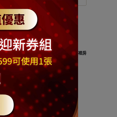
運送方式
另外採購,組裝非常容易,非常適合擺放在家裡房
約為142
cm
計178件配件
)