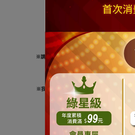
配件內容包括
:
樹頂星
/ Me
※請注
※請注意
"
尺
(
呎
)"
乃一般聖誕樹業界的高度單
※商
※我們工作人員皆辛苦努力地為您的訂單服務
※ 商品可能因拍攝或是