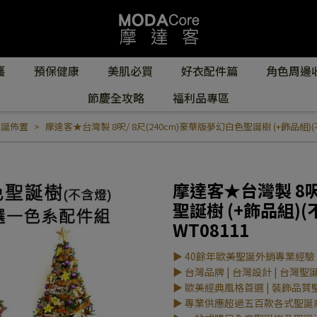
護
預保健康
美肌必買
好衣配件篇
角色周邊
節慶全攻略
福利品專區
聖誕佈置
摩達客★台灣製 8呎/ 8尺(240cm)豪華版夢幻白色聖誕樹 (+飾品組)(不
摩達客★台灣製 8呎
聖誕樹 (+飾品組)(
WT08111
▶ 40餘年歐美聖誕外銷專業經驗
▶ 台灣品牌 | 台灣設計 | 台灣聖
▶ 歐美經典風格首選 | 裝飾品質
▶ 專業供應超過五百款各式聖誕