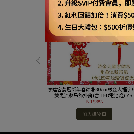
中型 招財金元寶
摩達客農曆新年春節◉30cm絨金大福字
81502112)
雙魚流蘇吊飾掛飾(含 LED電池燈) YS
HDC22201
NT$888
加入購物車