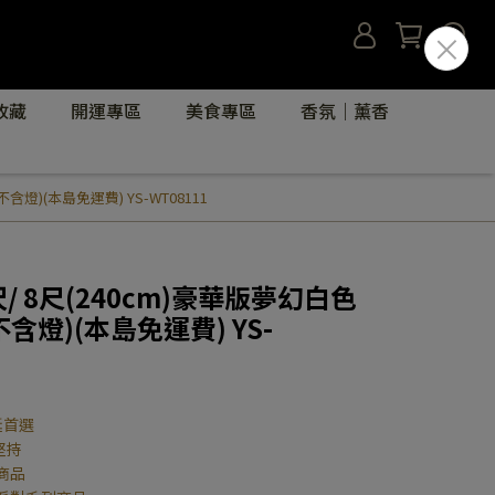
收藏
開運專區
美食專區
香氛｜薰香
含燈)(本島免運費) YS-WT08111
/ 8尺(240cm)豪華版夢幻白色
不含燈)(本島免運費) YS-
誕首選
堅持
商品