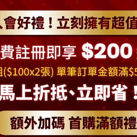
規格說明
[
商品說明
]
幸福一下呢! 這顆豪華夢幻白色聖誕樹與吊飾已替您搭配好,無須
間或是客廳或辦公室內,可以營造濃厚溫暖冬季耶誕氣氛
[產品規格與注意事項
]
品尺寸
: 台灣製8尺豪華版夢幻白色聖誕樹
(
高約24
0cm)
/
底部直徑
台灣製造歐美外銷規格等級
包括: 一株
台灣製8尺豪華版夢幻白色聖誕樹
+
裝飾配件包組
(
共
(共有四個飾品配件組的色系可以選擇:紅金/藍銀/金紫/銀紫)
(
此組商品不含聖誕燈
)