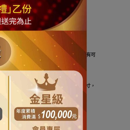
吊飾球 等
(
共計178件配件
)
飾之權利
星的樹藤向上全部拉直到最頂部的垂直高度 有可
理範圍
費，訂購前請務必謹慎思考您需要的規格尺寸，
商品依實際供貨樣式為準。