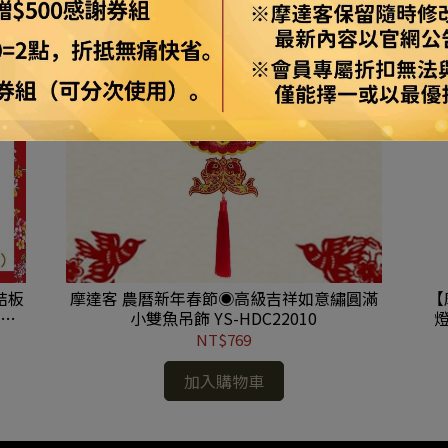
結板
摩達客 農曆新年春節◉高級吉祥如意繡圓滿
【
-
小雙魚吊飾 YS-HDC22010
燈
NT$769
加入購物車