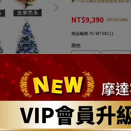
▶ 一站式購足全套聖誕樹及耶誕
NT$9,390
NT$17,990
商品編號:
YS-WT08111
顏色
紅金色系
金紫色系
加入購物車
加入最愛
此商品 「 最高