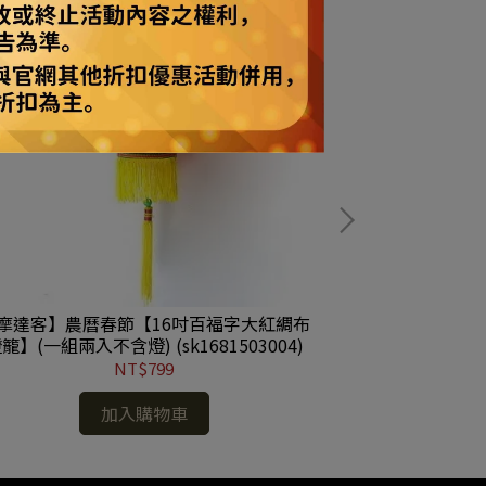
摩達客】農曆春節【16吋百福字大紅綢布
【摩達客】農曆
籠】(一組兩入不含燈) (sk1681503004)
糖果盒} 擺飾/
NT$799
加入購物車