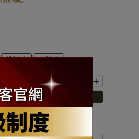
派對系列商品
銀紫色系
藍銀色系
立即購買
 」可以折抵紅利
9390
點 (約等於
NT$9,390
)