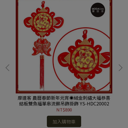
燈籠
摩達客 農曆春節新年元宵◉絨金刺繡大福恭喜
【
C控
結板雙魚福單串流蘇吊飾掛飾 YS-HDC20002
NT$890
加入購物車