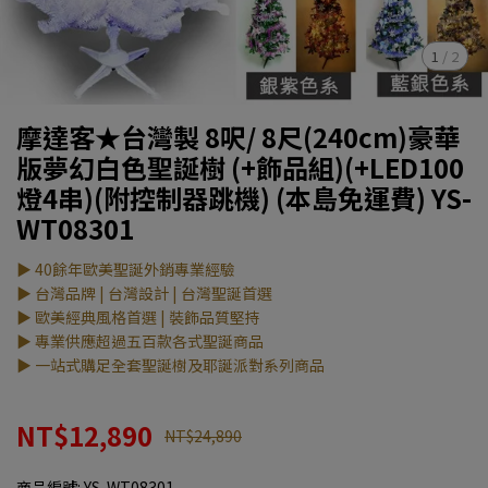
1
/
2
摩達客★台灣製 8呎/ 8尺(240cm)豪華
版夢幻白色聖誕樹 (+飾品組)(+LED100
燈4串)(附控制器跳機) (本島免運費) YS-
WT08301
▶ 40餘年歐美聖誕外銷專業經驗
▶ 台灣品牌 | 台灣設計 | 台灣聖誕首選
▶ 歐美經典風格首選 | 裝飾品質堅持
▶ 專業供應超過五百款各式聖誕商品
▶ 一站式購足全套聖誕樹及耶誕派對系列商品
NT$12,890
NT$24,890
商品編號:
YS-WT08301