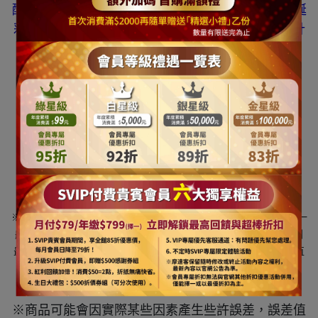
配件內容包括
:
樹頂星
/ Merry Christmas
英文字
/
耶誕
彩條龍柱
/
精緻蝴蝶結
/
裝飾珠鍊條
/
吊飾球 等
(
共計
178件配件
)
*
本商品需自行組裝
*
※請注意若偶有裝飾配件缺貨狀況或是該燈色已無
,
本公司具有得修改替換搭配商品吊飾與燈色之權利
※請注意
尺
呎
乃一般聖誕樹業界的高度單位
一尺約
， 其一
"
(
)"
(
30cm)
般高度定義為從底座底部地上一直到樹頂星的樹藤向上全部拉直到
最頂部的垂直高度 有可能因為放置樹頂星或頂部樹藤沒有向上拉直
而導致高度的減少
*
※商品可能會因實際某些因素產生些許誤差，誤差值