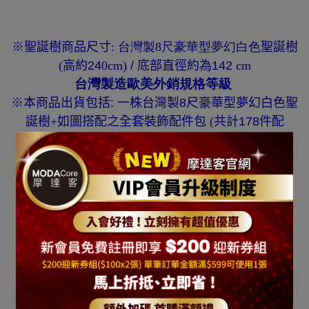
※聖誕樹
商品尺寸
: 台灣製8尺豪華型夢幻白色
聖誕樹
(
高約24
0cm)
/
底部直徑約為142
cm
台灣製造歐美外銷規格等級
※
本商品出貨包括: 一株台灣製8尺豪華型夢幻白色聖
誕樹
+
如圖搭配之全套裝飾配件包
(
共計178件配
件
)
(共有四組色系可供選擇)
[100燈LED燈串]
電壓：
110V 60Hz /
燈串長度：10公尺 / 光源型式
:
LED燈
燈數：10
0
燈
LED燈色共有4種可選擇:
彩色光/藍白光/暖白光/粉紅白光
裝飾配件組合
: