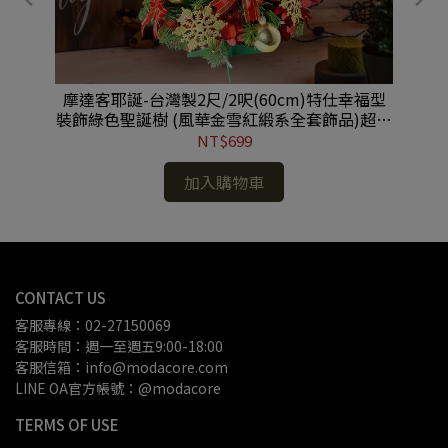
雙魚
摩達客耶誕-台灣製2尺/2呎(60cm)特仕幸福型
摩
裝飾綠色聖誕樹 (風華金雪紅緞系全套飾品)超值
組不含燈/本島免運費 #YS-HGT2202001
NT$699
加入購物車
CONTACT US
客服專線：02-27150069
客服時間：週一至週五9:00-18:00
客服信箱：info@modacore.com
LINE OA官方帳號：@modacore
TERMS OF USE