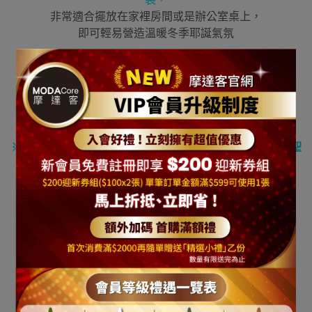
非常適合擺放在家裡房間或是辦公室桌上，
即可輕易營造溫暖冬季耶誕氣氛
[
產品規格與注意事項
]
※商品尺寸:一尺高 聖誕樹 / 底部直徑約為 18 cm
※本商品包括一株1尺聖誕樹與如圖搭配之全套吊飾
(
不含聖
誕燈
)
※出貨時商品已裝飾好-出貨免組裝，收到後，
只要把運送過程中被壓縮的枝幹飾品重新平均展開即可※
※若要加聖誕燈建議加購本店所販售之燈串一串即可