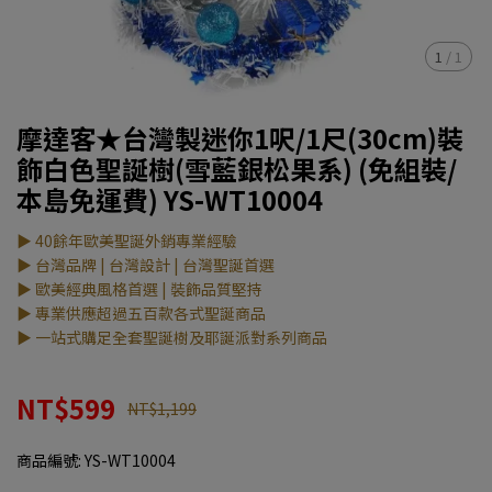
1
/
1
摩達客★台灣製迷你1呎/1尺(30cm)裝
飾白色聖誕樹(雪藍銀松果系) (免組裝/
本島免運費) YS-WT10004
▶ 40餘年歐美聖誕外銷專業經驗
▶ 台灣品牌 | 台灣設計 | 台灣聖誕首選
▶ 歐美經典風格首選 | 裝飾品質堅持
▶ 專業供應超過五百款各式聖誕商品
▶ 一站式購足全套聖誕樹及耶誕派對系列商品
NT$599
NT$1,199
商品編號:
YS-WT10004